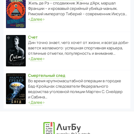
Жиль де Рэ – спод­ви­жник Жанны д’Арк, маршал
Франции – и кровавый серийный убийца-маньяк.
Римский импе­ратор Тиберий – совре­менник Иисуса…
‹
Далее
›
Счет
Дин точно знает, чего хочет от жизни, и всегда доби­
ва­ется жела­е­мого: успе­шная спор­ти­вная карьера,
отли­чные отметки, попу­ля­р­ность и внимание…
‹
Далее
›
Смертельный след
Во время круп­но­мас­ш­та­бной операции в городке
Бад‑Крой­цнах следо­ва­тели Феде­раль­ного
ведомства уголо­вной полиции Мартен С. Снейдер
и Сабина…
‹
Далее
›