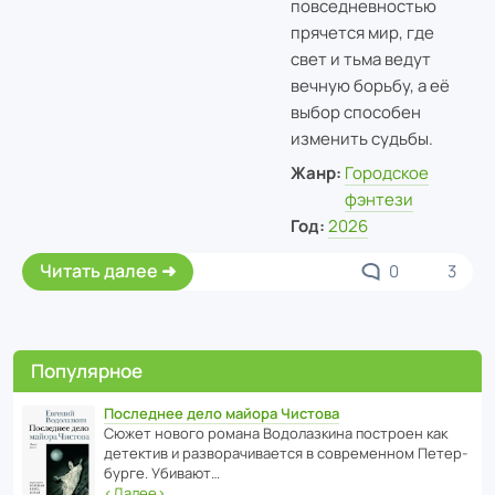
повседневностью
прячется мир, где
свет и тьма ведут
вечную борьбу, а её
выбор способен
изменить судьбы.
Жанр:
Городское
фэнтези
Год:
2026
Читать далее
0
3
Популярное
Последнее дело майора Чистова
Сюжет нового романа Водо­ла­з­кина пост­роен как
дете­ктив и разво­ра­чи­ва­ется в совре­менном Пете­р­
бурге. Убивают…
‹
Далее
›