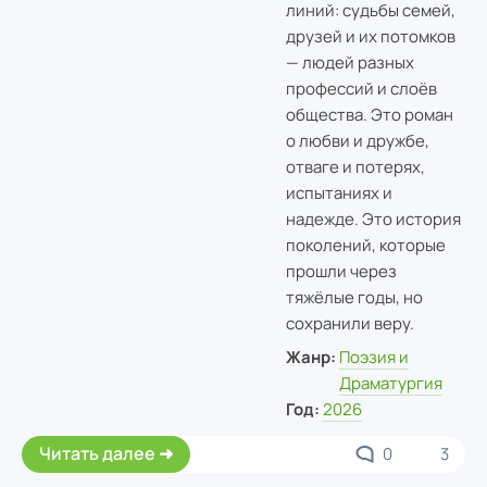
линий: судьбы семей,
друзей и их потомков
— людей разных
профессий и слоёв
общества. Это роман
о любви и дружбе,
отваге и потерях,
испытаниях и
надежде. Это история
поколений, которые
прошли через
тяжёлые годы, но
сохранили веру.
Жанр:
Поэзия и
Драматургия
Год:
2026
Читать далее
0
3