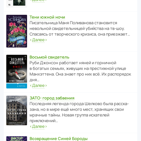
Тени южной ночи
Писа­тель­ница Маня Поли­ва­нова стано­вится
невольной свиде­тель­ницей убийства на тв-шоу.
Спасаясь от твор­че­с­кого кризиса, она приезжает…
‹
Далее
›
Восьмой свидетель
Руби Джонсон рабо­тает няней и горни­чной
в богатых семьях, живущих на прес­ти­жной улице
Манх­эт­тена. Она знает про них всё. Их распо­рядок
дня…
‹
Далее
›
ЗАТО: город забвения
После­дняя легенда города Шелково была расска­
зана, но в мире ещё много мест, хранящих свои
мрачные тайны. Новая группа иска­телей
приключений…
‹
Далее
›
Возвращение Синей Бороды