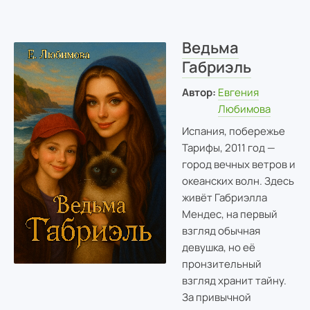
Ведьма
Габриэль
Автор:
Евгения
Любимова
Испания, побережье
Тарифы, 2011 год —
город вечных ветров и
океанских волн. Здесь
живёт Габриэлла
Мендес, на первый
взгляд обычная
девушка, но её
пронзительный
взгляд хранит тайну.
За привычной