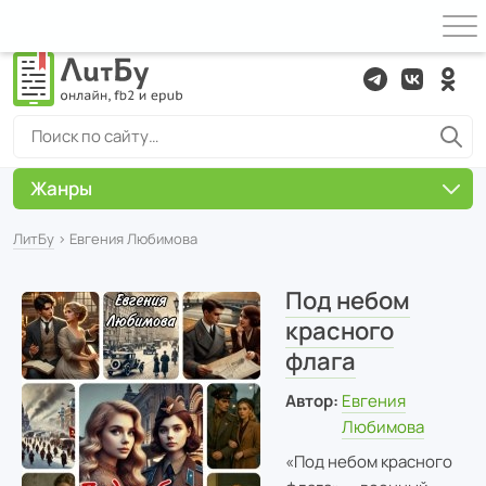
Жанры
ЛитБу
› Евгения Любимова
Под небом
красного
флага
Автор:
Евгения
Любимова
«Под небом красного