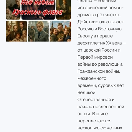
флага» — военный
исторический роман-
драма в трёх частях.
Действие охватывает
Россию и Восточную
Европу в первые
десятилетия XX века —
от царской России и
Первой мировой
войны до революции,
Гражданской войны,
межвоенного
времени, суровых лет
Великой
Отечественной и
начала послевоенной
эпохи. В книге
переплетаются
несколько сюжетных