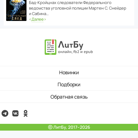
Бад‑Крой­цнах следо­ва­тели Феде­раль­ного
ведомства уголо­вной полиции Мартен С. Снейдер
и Сабина…
‹
Далее
›
Новинки
Подборки
Обратная связь
ⓒ ЛитБу, 2017–2026