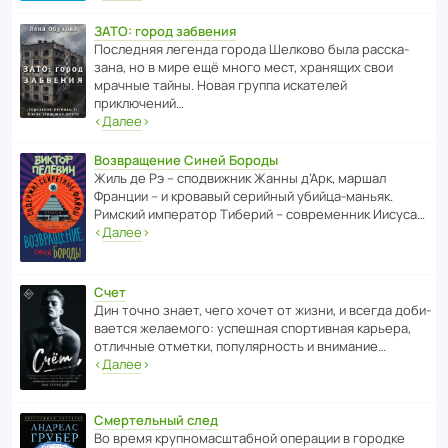
ЗАТО: город забвения
После­дняя легенда города Шелково была расска­
зана, но в мире ещё много мест, хранящих свои
мрачные тайны. Новая группа иска­телей
приключений…
‹
Далее
›
Возвращение Синей Бороды
Жиль де Рэ – спод­ви­жник Жанны д’Арк, маршал
Франции – и кровавый серийный убийца-маньяк.
Римский импе­ратор Тиберий – совре­менник Иисуса…
‹
Далее
›
Счет
Дин точно знает, чего хочет от жизни, и всегда доби­
ва­ется жела­е­мого: успе­шная спор­ти­вная карьера,
отли­чные отметки, попу­ля­р­ность и внимание…
‹
Далее
›
Смертельный след
Во время круп­но­мас­ш­та­бной операции в городке