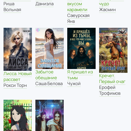
Риша
Даниэла
вкусом
чудо
Вольная
карамели
Жасмин
Саеурская
Янв
Забытое
Я пришел из
Лисса. Новый
Кречет.
обещание
тьмы
рассвет
Первый очаг
Саша Белова
Чужой
Рокси Торн
Ерофей
Трофимов