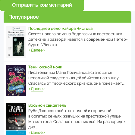
Отправить комментарий
Популярное
Последнее дело майора Чистова
Сюжет нового романа Водо­ла­з­кина пост­роен как
дете­ктив и разво­ра­чи­ва­ется в совре­менном Пете­р­
бурге. Убивают…
‹
Далее
›
Тени южной ночи
Писа­тель­ница Маня Поли­ва­нова стано­вится
невольной свиде­тель­ницей убийства на тв-шоу.
Спасаясь от твор­че­с­кого кризиса, она приезжает…
‹
Далее
›
Восьмой свидетель
Руби Джонсон рабо­тает няней и горни­чной
в богатых семьях, живущих на прес­ти­жной улице
Манх­эт­тена. Она знает про них всё. Их распо­рядок
дня…
‹
Далее
›