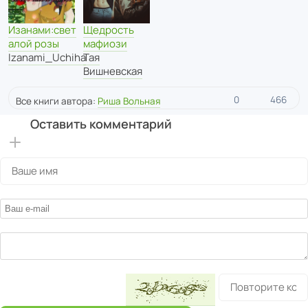
Изанами:свет
Щедрость
алой розы
мафиози
Izanami_Uchiha
Тая
Вишневская
0
466
Все книги автора:
Риша Вольная
Оставить комментарий