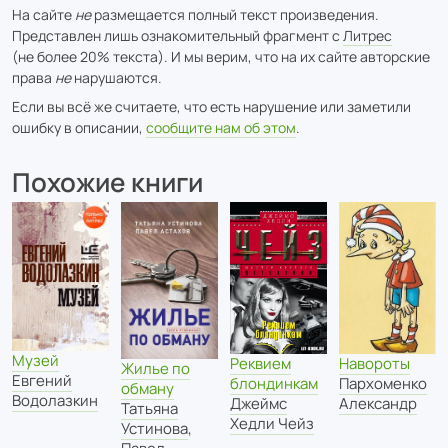
На сайте
не
размещается полный текст произведения.
Представлен лишь ознакомительный фрагмент с
Литрес
(не более 20% текста). И мы верим, что на их сайте авторские
права
не
нарушаются.
Если вы всё же считаете, что есть нарушение или заметили
ошибку в описании,
сообщите нам об этом
.
Похожие книги
Музей
Навороты
Реквием
Жилье по
Евгений
Пархоменко
блондинкам
обману
Водолазкин
Александр
Джеймс
Татьяна
Хедли Чейз
Устинова
,