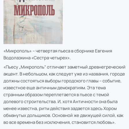
«Микрополь» – четвертая пьеса в сборнике Евгения
Водолазкина «Сестра четырех».
«Пьесу „Микрополь“ отличает заметный древнегреческий
акцент. В небольшом, как следует уже из названия, городе
должны состояться выборы городского главы – событие,
известное еще античным демократиям. Эта тема
странным образом переплетается в пьесе с темой
долевого строительства. И, хотя Античности она была
менее известна, ритм действия задается здесь Хором
обманутых дольщиков. Основной же движущей силой, как
во все времена без исключения, становится любовь».