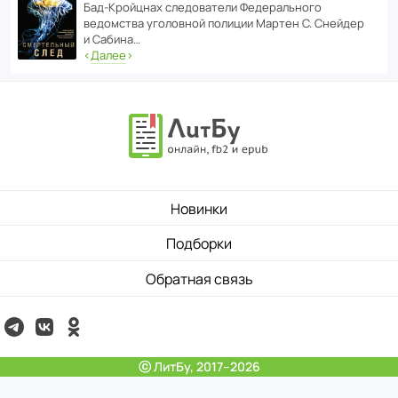
Бад‑Крой­цнах следо­ва­тели Феде­раль­ного
ведомства уголо­вной полиции Мартен С. Снейдер
и Сабина…
‹
Далее
›
Новинки
Подборки
Обратная связь
ⓒ ЛитБу, 2017–2026