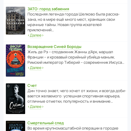
ЗАТО: город забвения
После­дняя легенда города Шелково была расска­
зана, но в мире ещё много мест, хранящих свои
мрачные тайны. Новая группа иска­телей
приключений…
‹
Далее
›
Возвращение Синей Бороды
Жиль де Рэ – спод­ви­жник Жанны д’Арк, маршал
Франции – и кровавый серийный убийца-маньяк.
Римский импе­ратор Тиберий – совре­менник Иисуса…
‹
Далее
›
Счет
Дин точно знает, чего хочет от жизни, и всегда доби­
ва­ется жела­е­мого: успе­шная спор­ти­вная карьера,
отли­чные отметки, попу­ля­р­ность и внимание…
‹
Далее
›
Смертельный след
Во время круп­но­мас­ш­та­бной операции в городке