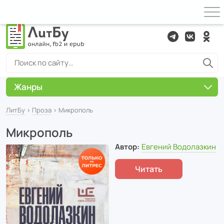
Жанры
ЛитБу
›
Проза
› Микрополь
Микрополь
Автор:
Евгений Водолазкин
Читать