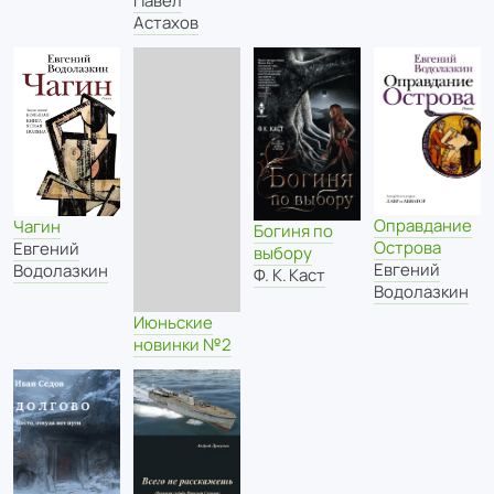
Павел
Астахов
Оправдание
Чагин
Богиня по
Острова
Евгений
выбору
Евгений
Водолазкин
Ф. К. Каст
Водолазкин
Июньские
новинки №2