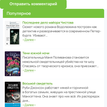
Отправить комментарий
Популярное
Последнее дело майора Чистова
Сюжет нового романа Водо­ла­з­кина пост­роен как
дете­ктив и разво­ра­чи­ва­ется в совре­менном Пете­р­
бурге. Убивают…
‹
Далее
›
Тени южной ночи
Писа­тель­ница Маня Поли­ва­нова стано­вится
невольной свиде­тель­ницей убийства на тв-шоу.
Спасаясь от твор­че­с­кого кризиса, она приезжает…
‹
Далее
›
Восьмой свидетель
Руби Джонсон рабо­тает няней и горни­чной
в богатых семьях, живущих на прес­ти­жной улице
Манх­эт­тена. Она знает про них всё. Их распо­рядок
дня…
‹
Далее
›