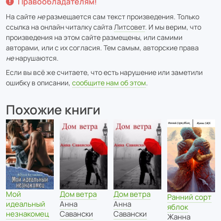
Правообладателям!
На сайте
не
размещается сам текст произведения. Только
ссылка на онлайн читалку сайта
Литсовет
. И мы верим, что
произведения на этом сайте размещены, или самими
авторами, или с их согласия. Тем самым, авторские права
не
нарушаются.
Если вы всё же считаете, что есть нарушение или заметили
ошибку в описании,
сообщите нам об этом
.
Похожие книги
Мой
Дом ветра
Дом ветра
Ранний сорт
идеальный
Анна
Анна
яблок
незнакомец
Савански
Савански
Жанна