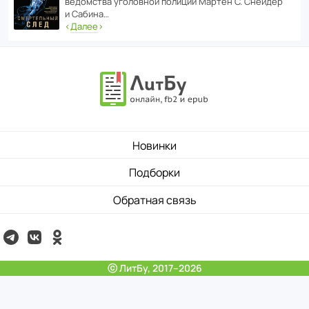
ведомства уголо­вной полиции Мартен С. Снейдер
и Сабина…
‹
Далее
›
Новинки
Подборки
Обратная связь
ⓒ ЛитБу, 2017–2026