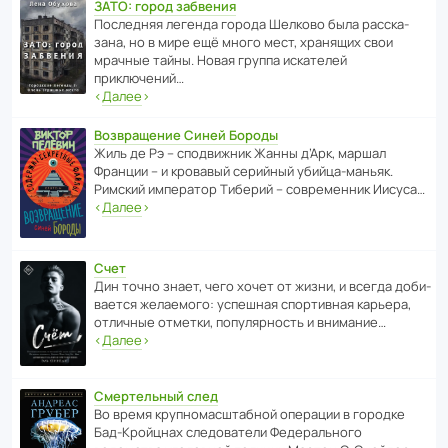
ЗАТО: город забвения
После­дняя легенда города Шелково была расска­
зана, но в мире ещё много мест, хранящих свои
мрачные тайны. Новая группа иска­телей
приключений…
‹
Далее
›
Возвращение Синей Бороды
Жиль де Рэ – спод­ви­жник Жанны д’Арк, маршал
Франции – и кровавый серийный убийца-маньяк.
Римский импе­ратор Тиберий – совре­менник Иисуса…
‹
Далее
›
Счет
Дин точно знает, чего хочет от жизни, и всегда доби­
ва­ется жела­е­мого: успе­шная спор­ти­вная карьера,
отли­чные отметки, попу­ля­р­ность и внимание…
‹
Далее
›
Смертельный след
Во время круп­но­мас­ш­та­бной операции в городке
Бад‑Крой­цнах следо­ва­тели Феде­раль­ного