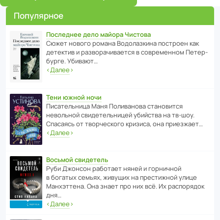
Популярное
Последнее дело майора Чистова
Сюжет нового романа Водо­ла­з­кина пост­роен как
дете­ктив и разво­ра­чи­ва­ется в совре­менном Пете­р­
бурге. Убивают…
‹
Далее
›
Тени южной ночи
Писа­тель­ница Маня Поли­ва­нова стано­вится
невольной свиде­тель­ницей убийства на тв-шоу.
Спасаясь от твор­че­с­кого кризиса, она приезжает…
‹
Далее
›
Восьмой свидетель
Руби Джонсон рабо­тает няней и горни­чной
в богатых семьях, живущих на прес­ти­жной улице
Манх­эт­тена. Она знает про них всё. Их распо­рядок
дня…
‹
Далее
›