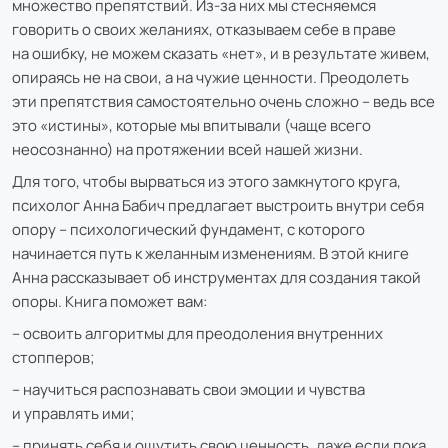
множество препятствий. Из-за них мы стесняемся
говорить о своих желаниях, отказываем себе в праве
на ошибку, не можем сказать «нет», и в результате живем,
опираясь не на свои, а на чужие ценности. Преодолеть
эти препятствия самостоятельно очень сложно – ведь все
это «истины», которые мы впитывали (чаще всего
неосознанно) на протяжении всей нашей жизни.
Для того, чтобы вырваться из этого замкнутого круга,
психолог Анна Бабич предлагает выстроить внутри себя
опору – психологический фундамент, с которого
начинается путь к желанным изменениям. В этой книге
Анна рассказывает об инструментах для создания такой
опоры. Книга поможет вам:
– освоить алгоритмы для преодоления внутренних
стопперов;
– научиться распознавать свои эмоции и чувства
и управлять ими;
– принять себя и ощутить свою ценность, даже если пока