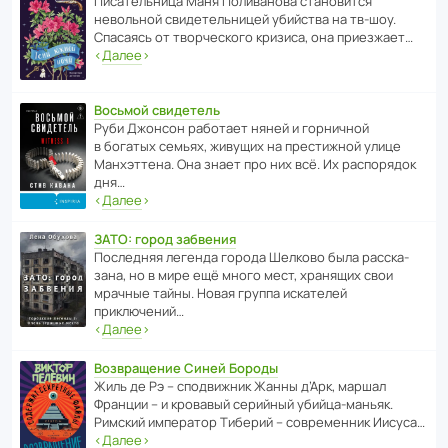
Писа­тель­ница Маня Поли­ва­нова стано­вится
невольной свиде­тель­ницей убийства на тв-шоу.
Спасаясь от твор­че­с­кого кризиса, она приезжает…
‹
Далее
›
Восьмой свидетель
Руби Джонсон рабо­тает няней и горни­чной
в богатых семьях, живущих на прес­ти­жной улице
Манх­эт­тена. Она знает про них всё. Их распо­рядок
дня…
‹
Далее
›
ЗАТО: город забвения
После­дняя легенда города Шелково была расска­
зана, но в мире ещё много мест, хранящих свои
мрачные тайны. Новая группа иска­телей
приключений…
‹
Далее
›
Возвращение Синей Бороды
Жиль де Рэ – спод­ви­жник Жанны д’Арк, маршал
Франции – и кровавый серийный убийца-маньяк.
Римский импе­ратор Тиберий – совре­менник Иисуса…
‹
Далее
›