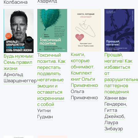
Хэдфилд
Колбасина
Книги,
Прощай,
Токсичный
Будь нужным:
которые
негатив! Как
позитив. Как
Семь правил
обнимают.
избавиться
перестать
жизни
Комплект
от
подавлять
Арнольд
книг Ольги
разрушительн
негативные
Шварценеггер
Примаченко
паттернов
эмоции и
Ольга
поведения
оставаться
Примаченко
Ханни ван
искренними
Гендерен
,
с собой
Гитта
Уитни
Джейкоб
,
Гудман
Лаура
Зибауэр