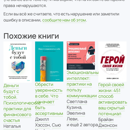
права
не
нарушаются.
Если вы всё же считаете, что есть нарушение или заметили
ошибку в описании,
сообщите нам об этом
.
Похожие книги
Эмоциональный
интеллект:
практики на
Обрести
Герой своей
Деньги
пользу
уверенность
жизни: 451
будут с
коммуникации
в себе. Что
способ
тобой.
Светлана
означает
активировать
Психологические
Кузина
,
быть
ваш скрытый
практики для
Эвелина
ассертивным
потенциал
финансового
Леви
,
Джилл
Брайан
счастья
и ещё 2 автора…
Хэссон
,
Сью
Джонсон
Наталья