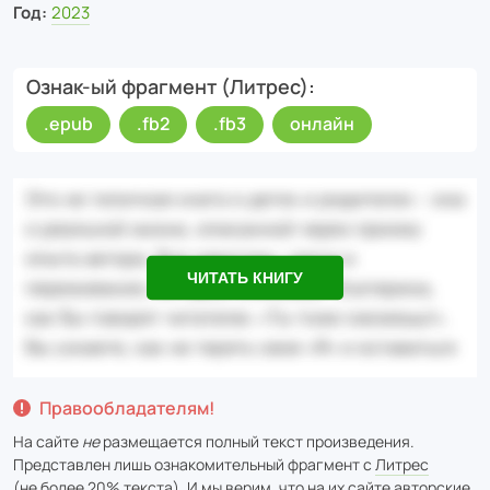
Год:
2023
Ознак-ый фрагмент (Литрес)
.epub
.fb2
.fb3
онлайн
ЧИТАТЬ КНИГУ
Правообладателям!
На сайте
не
размещается полный текст произведения.
Представлен лишь ознакомительный фрагмент с
Литрес
(не более 20% текста). И мы верим, что на их сайте авторские