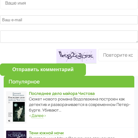
Отправить комментарий
Популярное
Последнее дело майора Чистова
Сюжет нового романа Водо­ла­з­кина пост­роен как
дете­ктив и разво­ра­чи­ва­ется в совре­менном Пете­р­
бурге. Убивают…
‹
Далее
›
Тени южной ночи