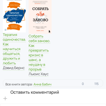
Терапия
Собрать
одиночества.
себя заново.
Как
Как
научиться
превратить
общаться,
кризис в
дружить и
шанс, а
любить
неудачу в
Дэвид Бернс
прорыв
Льюис Хаус
0
115
Все книги автора:
Анна Бабич
Оставить комментарий