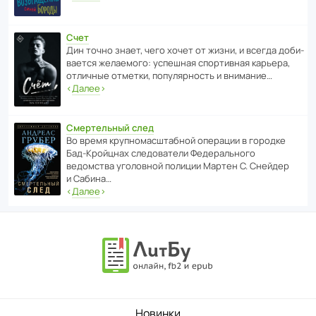
Счет
Дин точно знает, чего хочет от жизни, и всегда доби­
ва­ется жела­е­мого: успе­шная спор­ти­вная карьера,
отли­чные отметки, попу­ля­р­ность и внимание…
‹
Далее
›
Смертельный след
Во время круп­но­мас­ш­та­бной операции в городке
Бад‑Крой­цнах следо­ва­тели Феде­раль­ного
ведомства уголо­вной полиции Мартен С. Снейдер
и Сабина…
‹
Далее
›
Новинки