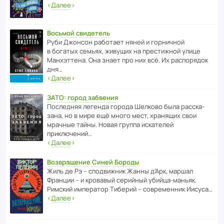
‹
Далее
›
Восьмой свидетель
Руби Джонсон рабо­тает няней и горни­чной
в богатых семьях, живущих на прес­ти­жной улице
Манх­эт­тена. Она знает про них всё. Их распо­рядок
дня…
‹
Далее
›
ЗАТО: город забвения
После­дняя легенда города Шелково была расска­
зана, но в мире ещё много мест, хранящих свои
мрачные тайны. Новая группа иска­телей
приключений…
‹
Далее
›
Возвращение Синей Бороды
Жиль де Рэ – спод­ви­жник Жанны д’Арк, маршал
Франции – и кровавый серийный убийца-маньяк.
Римский импе­ратор Тиберий – совре­менник Иисуса…
‹
Далее
›