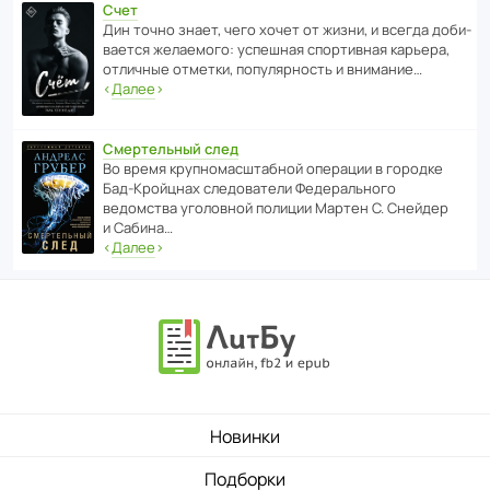
Счет
Дин точно знает, чего хочет от жизни, и всегда доби­
ва­ется жела­е­мого: успе­шная спор­ти­вная карьера,
отли­чные отметки, попу­ля­р­ность и внимание…
‹
Далее
›
Смертельный след
Во время круп­но­мас­ш­та­бной операции в городке
Бад‑Крой­цнах следо­ва­тели Феде­раль­ного
ведомства уголо­вной полиции Мартен С. Снейдер
и Сабина…
‹
Далее
›
Новинки
Подборки