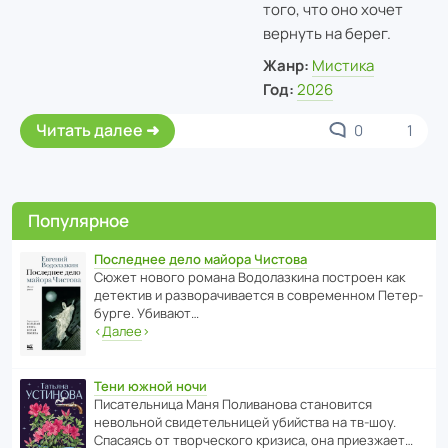
того, что оно хочет
вернуть на берег.
Жанр:
Мистика
Год:
2026
Читать далее
0
1
Популярное
Последнее дело майора Чистова
Сюжет нового романа Водо­ла­з­кина пост­роен как
дете­ктив и разво­ра­чи­ва­ется в совре­менном Пете­р­
бурге. Убивают…
‹
Далее
›
Тени южной ночи
Писа­тель­ница Маня Поли­ва­нова стано­вится
невольной свиде­тель­ницей убийства на тв-шоу.
Спасаясь от твор­че­с­кого кризиса, она приезжает…