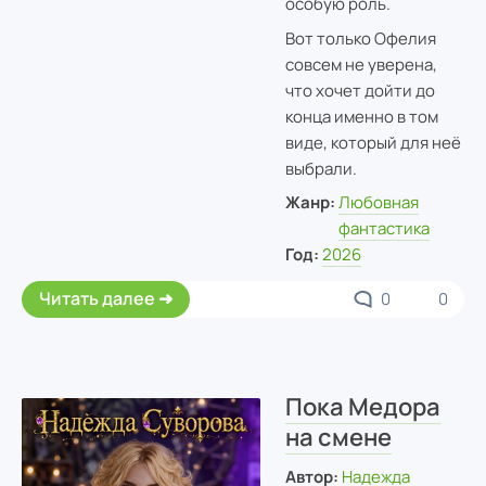
особую роль.
Вот только Офелия
совсем не уверена,
что хочет дойти до
конца именно в том
виде, который для неё
выбрали.
Жанр:
Любовная
фантастика
Год:
2026
Читать далее
0
0
Пока Медора
на смене
Автор:
Надежда