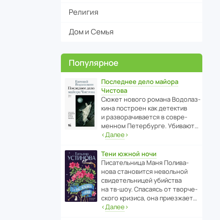
Религия
Дом и Семья
Популярное
Последнее дело майора
Чистова
Сюжет нового романа Водо­ла­з­
кина пост­роен как дете­ктив
и разво­ра­чи­ва­ется в совре­
менном Пете­р­бурге. Убивают…
‹
Далее
›
Тени южной ночи
Писа­тель­ница Маня Поли­ва­
нова стано­вится невольной
свиде­тель­ницей убийства
на тв-шоу. Спасаясь от твор­че­
с­кого кризиса, она приезжает…
‹
Далее
›