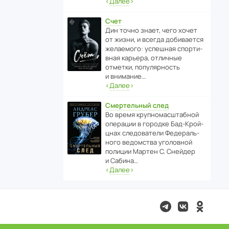
‹
Далее
›
Счет
Дин точно знает, чего хочет
от жизни, и всегда доби­ва­ется
жела­е­мого: успе­шная спор­ти­
вная карьера, отли­чные
отметки, попу­ля­р­ность
и внимание…
‹
Далее
›
Смертельный след
Во время круп­но­мас­ш­та­бной
операции в городке Бад‑Крой­
цнах следо­ва­тели Феде­раль­
ного ведомства уголо­вной
полиции Мартен С. Снейдер
и Сабина…
‹
Далее
›