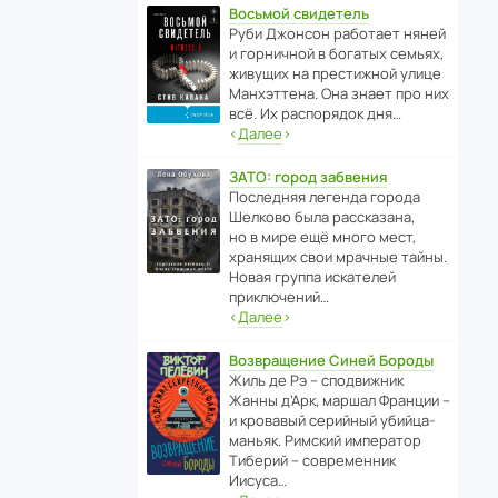
Восьмой свидетель
Руби Джонсон рабо­тает няней
и горни­чной в богатых семьях,
живущих на прес­ти­жной улице
Манх­эт­тена. Она знает про них
всё. Их распо­рядок дня…
‹
Далее
›
ЗАТО: город забвения
После­дняя легенда города
Шелково была расска­зана,
но в мире ещё много мест,
хранящих свои мрачные тайны.
Новая группа иска­телей
приключений…
‹
Далее
›
Возвращение Синей Бороды
Жиль де Рэ – спод­ви­жник
Жанны д’Арк, маршал Франции –
и кровавый серийный убийца-
маньяк. Римский импе­ратор
Тиберий – совре­менник
Иисуса…