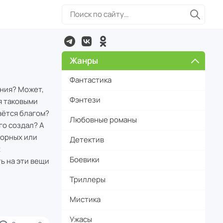
Жанры
Фантастика
ания? Может,
Фэнтези
я таковыми
вётся благом?
Любовные романы
го создал? А
зорных или
Детектив
х
Боевики
ь на эти вещи
Триллеры
Мистика
Ужасы