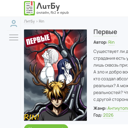
ЛитБу
› Rin
Первые
Автор:
Rin
Существует ли д
страдания есть 
лишь сквозь при
А зло и добро в
кто создал абсо
реальных? А мож
реальностей? Чт
с другой сторон
Жанр:
Антиутоп
Год:
2026