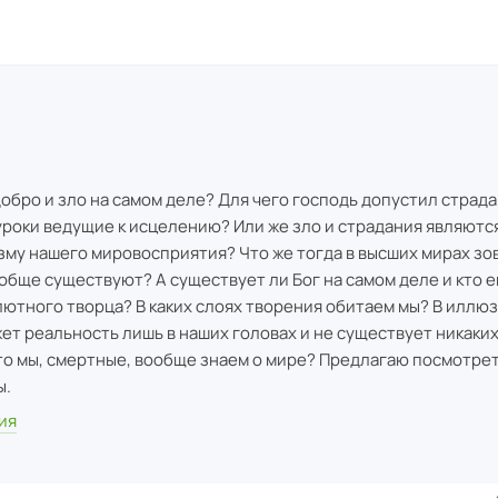
обро и зло на самом деле? Для чего господь допустил страд
уроки ведущие к исцелению? Или же зло и страдания являютс
зму нашего мировосприятия? Что же тогда в высших мирах зо
ообще существуют? А существует ли Бог на самом деле и кто е
лютного творца? В каких слоях творения обитаем мы? В иллю
ет реальность лишь в наших головах и не существует никаки
о мы, смертные, вообще знаем о мире? Предлагаю посмотрет
ы.
ия