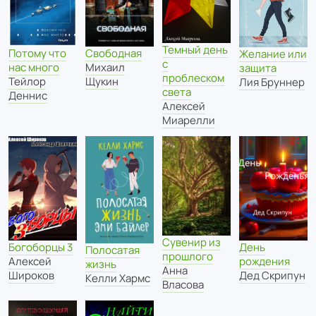
Темный день
Потому что
Свободная
Желание или
с
нас много
Михаил
защита
проблеском
Тейлор
Щукин
Лия Бруннер
света
Деннис
Алексей
Миарелли
Сувенир из
Богоборцы 3
День
Полосатая
прошлого
Алексей
рождения
жизнь
Анна
Широков
Дед Скрипун
Келли Хармс
Власова