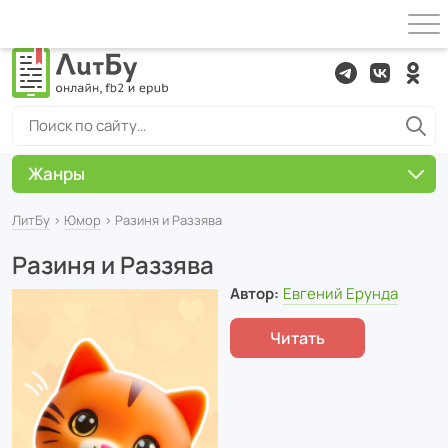
Жанры
ЛитБу
›
Юмор
› Разиня и Раззява
Разиня и Раззява
Автор:
Евгений Ерунда
Читать