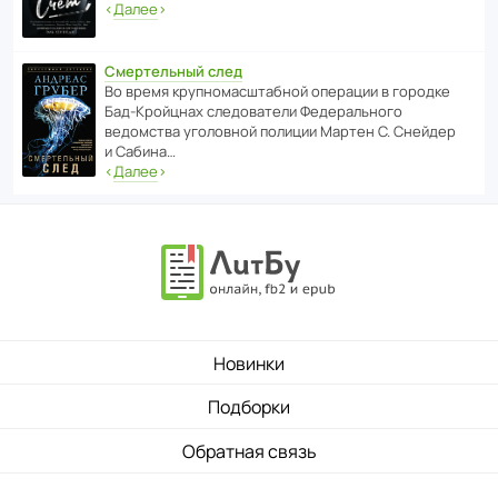
‹
Далее
›
Смертельный след
Во время круп­но­мас­ш­та­бной операции в городке
Бад‑Крой­цнах следо­ва­тели Феде­раль­ного
ведомства уголо­вной полиции Мартен С. Снейдер
и Сабина…
‹
Далее
›
Новинки
Подборки
Обратная связь