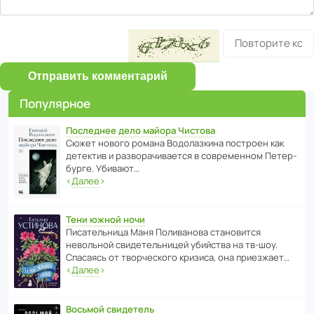
Отправить комментарий
Популярное
Последнее дело майора Чистова
Сюжет нового романа Водо­ла­з­кина пост­роен как
дете­ктив и разво­ра­чи­ва­ется в совре­менном Пете­р­
бурге. Убивают…
‹
Далее
›
Тени южной ночи
Писа­тель­ница Маня Поли­ва­нова стано­вится
невольной свиде­тель­ницей убийства на тв-шоу.
Спасаясь от твор­че­с­кого кризиса, она приезжает…
‹
Далее
›
Восьмой свидетель