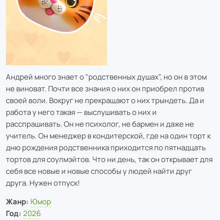
Андрей много знает о "родственных душах", но он в этом
не виноват. Почти все знания о них он приобрел против
своей воли. Вокруг не прекращают о них трындеть. Да и
работа у него такая — выслушивать о них и
расспрашивать. Он не психолог, не бармен и даже не
учитель. Он менеджер в кондитерской, где на один торт к
дню рождения родственника приходится по пятнадцать
тортов для соулмэйтов. Что ни день, так он открывает для
себя все новые и новые способы у людей найти друг
друга. Нужен отпуск!
Жанр:
Юмор
Год:
2026