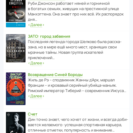
Руби Джонсон рабо­тает няней и горни­чной
в богатых семьях, живущих на прес­ти­жной улице
Манх­эт­тена. Она знает про них всё. Их распо­рядок
дня…
‹
Далее
›
ЗАТО: город забвения
После­дняя легенда города Шелково была расска­
зана, но в мире ещё много мест, хранящих свои
мрачные тайны. Новая группа иска­телей
приключений…
‹
Далее
›
Возвращение Синей Бороды
Жиль де Рэ – спод­ви­жник Жанны д’Арк, маршал
Франции – и кровавый серийный убийца-маньяк.
Римский импе­ратор Тиберий – совре­менник Иисуса…
‹
Далее
›
Счет
Дин точно знает, чего хочет от жизни, и всегда доби­
ва­ется жела­е­мого: успе­шная спор­ти­вная карьера,
отли­чные отметки, попу­ля­р­ность и внимание…