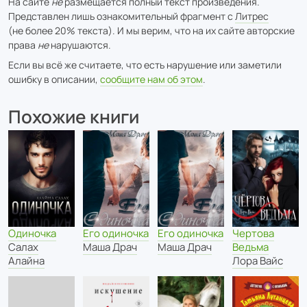
На сайте
не
размещается полный текст произведения.
Представлен лишь ознакомительный фрагмент с
Литрес
(не более 20% текста). И мы верим, что на их сайте авторские
права
не
нарушаются.
Если вы всё же считаете, что есть нарушение или заметили
ошибку в описании,
сообщите нам об этом
.
Похожие книги
Одиночка
Его одиночка
Его одиночка
Чертова
Салах
Маша Драч
Маша Драч
Ведьма
Алайна
Лора Вайс