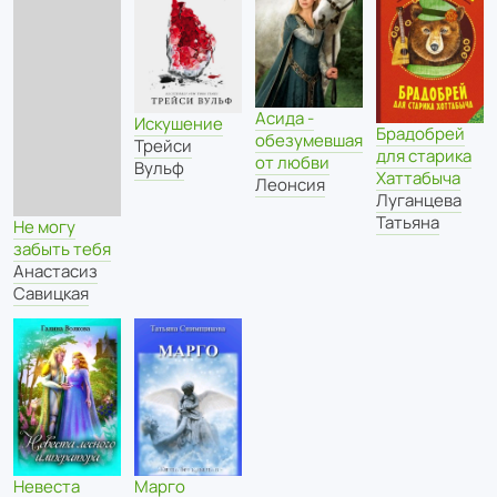
Асида -
Искушение
Брадобрей
обезумевшая
Трейси
для старика
от любви
Вульф
Хаттабыча
Леонсия
Луганцева
Татьяна
Не могу
забыть тебя
Анастасиз
Савицкая
Невеста
Марго