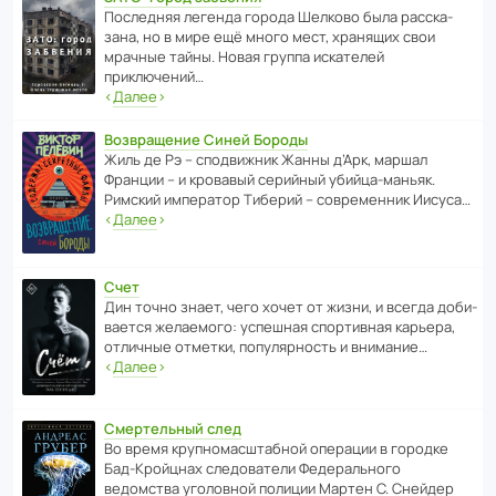
После­дняя легенда города Шелково была расска­
зана, но в мире ещё много мест, хранящих свои
мрачные тайны. Новая группа иска­телей
приключений…
‹
Далее
›
Возвращение Синей Бороды
Жиль де Рэ – спод­ви­жник Жанны д’Арк, маршал
Франции – и кровавый серийный убийца-маньяк.
Римский импе­ратор Тиберий – совре­менник Иисуса…
‹
Далее
›
Счет
Дин точно знает, чего хочет от жизни, и всегда доби­
ва­ется жела­е­мого: успе­шная спор­ти­вная карьера,
отли­чные отметки, попу­ля­р­ность и внимание…
‹
Далее
›
Смертельный след
Во время круп­но­мас­ш­та­бной операции в городке
Бад‑Крой­цнах следо­ва­тели Феде­раль­ного
ведомства уголо­вной полиции Мартен С. Снейдер