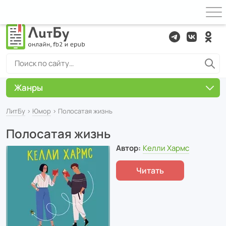
Жанры
ЛитБу
›
Юмор
› Полосатая жизнь
Полосатая жизнь
Автор:
Келли Хармс
Читать