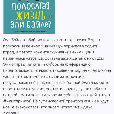
Эми Байлер – библиотекарь и мать-одиночка. В один
прекрасный день ее бывший муж вернулся в родной
город, и с этого момента скучная жизнь женщины
изменилась навсегда. Оставив двоих детей с их отцом,
Эми отправляется в Нью-Йорк на конференцию
библиотекарей. Но вместо посещения скучных лекций она
уходит в отрыв вместе со своими подругами,
почувствовав себя наконец-то свободной. Эми Байлер не
просто меняется сама, она мотивирует других «забить»
на проблемы и посвятить время себе, назвав такой отпуск
#мамспрингой. На пути чудесной транформации ее ждут
новые знакомства и, кто знает, может быть, даже
любовь?..