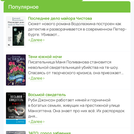
Популярное
Последнее дело майора Чистова
Сюжет нового романа Водо­ла­з­кина пост­роен как
дете­ктив и разво­ра­чи­ва­ется в совре­менном Пете­р­
бурге. Убивают…
‹
Далее
›
Тени южной ночи
Писа­тель­ница Маня Поли­ва­нова стано­вится
невольной свиде­тель­ницей убийства на тв-шоу.
Спасаясь от твор­че­с­кого кризиса, она приезжает…
‹
Далее
›
Восьмой свидетель
Руби Джонсон рабо­тает няней и горни­чной
в богатых семьях, живущих на прес­ти­жной улице
Манх­эт­тена. Она знает про них всё. Их распо­рядок
дня…
‹
Далее
›
ЗАТО: город забвения