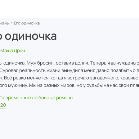
маны
› Его одиночка
о одиночка
Маша Драч
ть-одиночка. Муж бросил, оставив долги. Теперь я вынуждена 
 Суровая реальность жизни вынудила меня давно позабыть о 
и. Всё резко меняется, когда я встречаю загадочного, красиво
ого мужчину. Мы из разных миров, но у судьбы на нас свои пла
Современные любовные романы
020