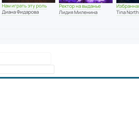
Нам играть эту роль
Ректор на выданье
Избранна
Диана Фидарова
Лидия Миленина
Tina Nort