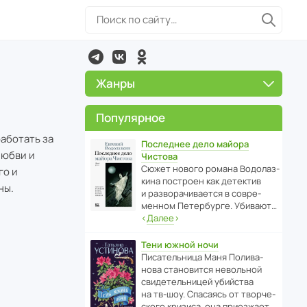
Жанры
Популярное
работать за
Последнее дело майора
любви и
Чистова
Сюжет нового романа Водо­ла­з­
го и
кина пост­роен как дете­ктив
ны.
и разво­ра­чи­ва­ется в совре­
менном Пете­р­бурге. Убивают…
‹
Далее
›
Тени южной ночи
Писа­тель­ница Маня Поли­ва­
нова стано­вится невольной
свиде­тель­ницей убийства
на тв-шоу. Спасаясь от твор­че­
с­кого кризиса, она приезжает…