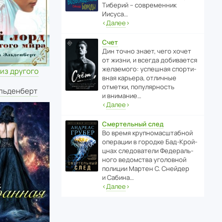
Тиберий – совре­менник
Иисуса…
‹
Далее
›
Счет
Дин точно знает, чего хочет
от жизни, и всегда доби­ва­ется
жела­е­мого: успе­шная спор­ти­
из другого
вная карьера, отли­чные
отметки, попу­ля­р­ность
льденберт
и внимание…
‹
Далее
›
Смертельный след
Во время круп­но­мас­ш­та­бной
операции в городке Бад‑Крой­
цнах следо­ва­тели Феде­раль­
ного ведомства уголо­вной
полиции Мартен С. Снейдер
и Сабина…
‹
Далее
›