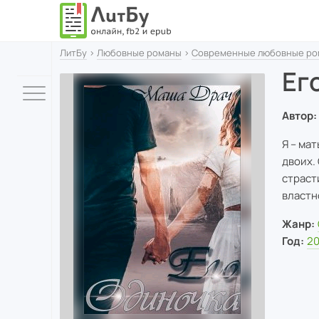
ЛитБу
›
Любовные романы
›
Современные любовные ро
Ег
Автор:
Я – ма
двоих.
страст
властн
Жанр:
Год:
2