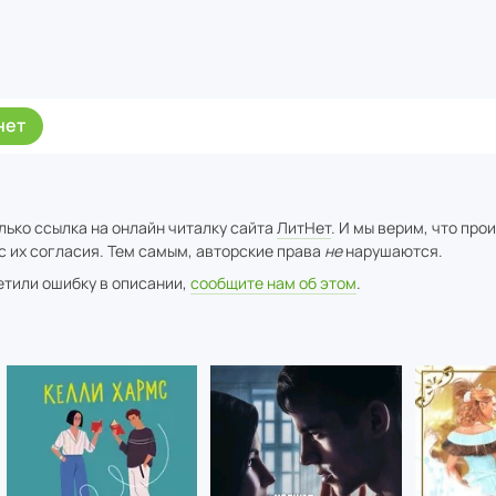
нет
лько ссылка на онлайн читалку сайта
ЛитНет
. И мы верим, что про
с их согласия. Тем самым, авторские права
не
нарушаются.
метили ошибку в описании,
сообщите нам об этом
.