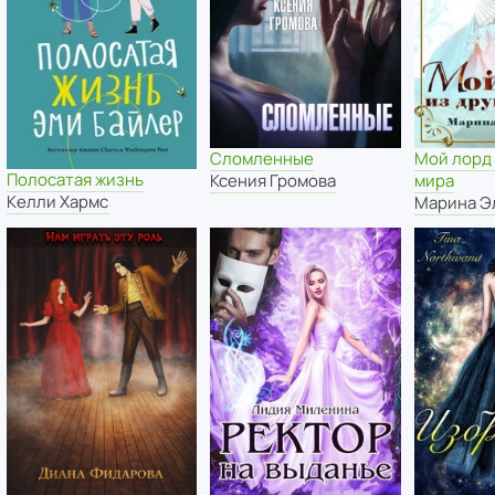
Сломленные
Мой лорд 
Полосатая жизнь
Ксения Громова
мира
Келли Хармс
Марина Э