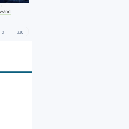
я
hwand
0
330