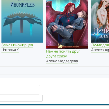
Земля иномирцев
Лучик для
Наталья К
Александ
Нам не понять друг
друга сразу
Алёна Медведева