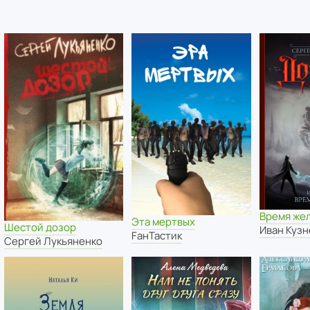
Время же
Эта мертвых
Шестой дозор
Иван Куз
FанТастик
Сергей Лукьяненко