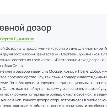
евной дозор
Сергей Лукьяненко
ой Дозор» это продолжение истории о вымышленном мире И
н двумя российскими фантастами – Сергеем Лукьяненко и В
евым и состоит из трех частей: «Посторонним вход разрешен
и «Иная Сила».
ие книги разворачивается в Москве, Крыму и Праге. Добро уж
ытое противоборство Злу, тем самым поддерживается динами
есие. За соблюдением порядка следят специальные организа
. Однако всегда найдутся те, кому установленные рамки будут
ой части романа потерявшие большую часть своей силы ведь
 Алиса и маг Ночного дозора Игорь встречаются в пионерско
», куда приехали, чтобы восстановить свои силы, и влюбляютс