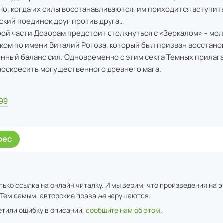
 Но, когда их силы восстанавливаются, им приходится вступить
ский поединок друг против друга…
рой части Дозорам предстоит столкнуться с «Зеркалом» – мо
ком по имени Виталий Рогоза, который был призван восстано
нный баланс сил. Одновременно с этим секта Темных прилага
воскресить могущественного древнего мага.
99
рес
ько ссылка на онлайн читалку. И мы верим, что произведения на 
 Тем самым, авторские права
не
нарушаются.
метили ошибку в описании,
сообщите нам об этом
.