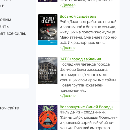
 в
‹
Далее
›
Восьмой свидетель
лодым
Руби Джонсон рабо­тает няней
вить
и горни­чной в богатых семьях,
живущих на прес­ти­жной улице
ет все силы,
Манх­эт­тена. Она знает про них
всё. Их распо­рядок дня…
‹
Далее
›
ЗАТО: город забвения
После­дняя легенда города
Шелково была расска­зана,
но в мире ещё много мест,
хранящих свои мрачные тайны.
Новая группа иска­телей
приключений…
‹
Далее
›
Возвращение Синей Бороды
этом сайте
Жиль де Рэ – спод­ви­жник
Жанны д’Арк, маршал Франции –
и кровавый серийный убийца-
маньяк. Римский импе­ратор