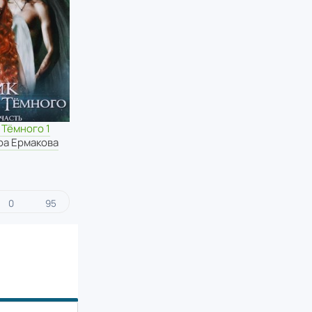
 Тёмного 1
ра Ермакова
0
95