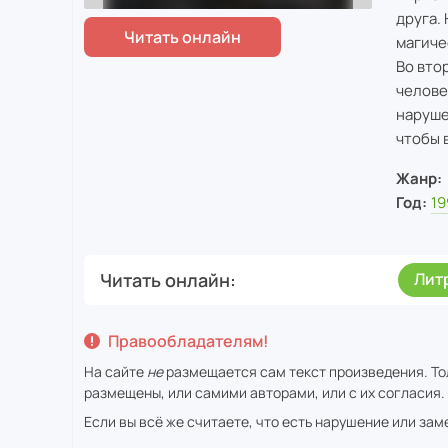
друга.
магиче
Во вто
челове
наруше
чтобы 
Жанр:
Год:
19
Читать онлайн
Лит
Правообладателям!
На сайте
не
размещается сам текст произведения. Тол
размещены, или самими авторами, или с их согласия.
Если вы всё же считаете, что есть нарушение или за