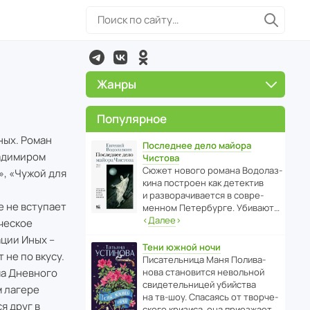
Жанры
Популярное
ных. Роман
Последнее дело майора
ладимиром
Чистова
Сюжет нового романа Водо­ла­з­
», «Чужой для
кина пост­роен как дете­ктив
и разво­ра­чи­ва­ется в совре­
е не вступает
менном Пете­р­бурге. Убивают…
‹
Далее
›
ческое
ции Иных –
Тени южной ночи
 не по вкусу.
Писа­тель­ница Маня Поли­ва­
ма Дневного
нова стано­вится невольной
свиде­тель­ницей убийства
м лагере
на тв-шоу. Спасаясь от твор­че­
я друг в
с­кого кризиса, она приезжает…