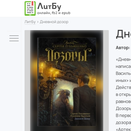
ЛитБу
› Дневной дозор
Дн
Автор:
«Дневн
написа
Василь
иных» 
Действ
в откр
равнов
Дозоры
В перв
дозора
«Артек