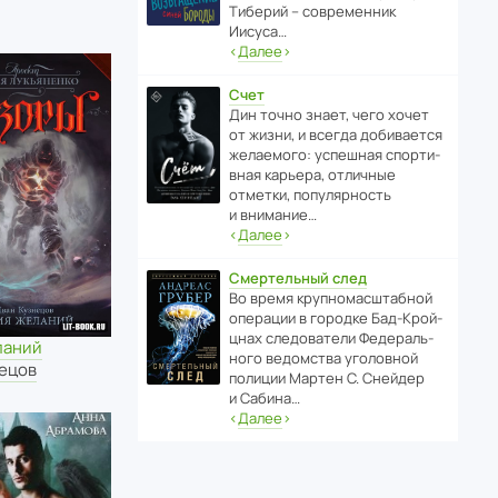
Тиберий – совре­менник
Иисуса…
‹
Далее
›
Счет
Дин точно знает, чего хочет
от жизни, и всегда доби­ва­ется
жела­е­мого: успе­шная спор­ти­
вная карьера, отли­чные
отметки, попу­ля­р­ность
и внимание…
‹
Далее
›
Смертельный след
Во время круп­но­мас­ш­та­бной
операции в городке Бад‑Крой­
цнах следо­ва­тели Феде­раль­
ланий
ного ведомства уголо­вной
нецов
полиции Мартен С. Снейдер
и Сабина…
‹
Далее
›