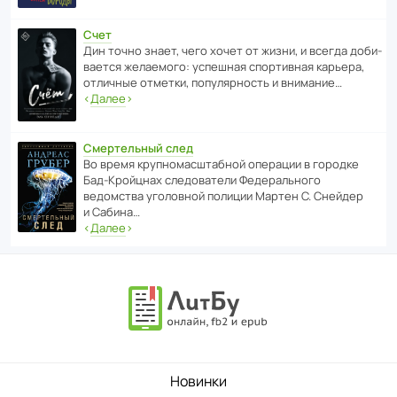
Счет
Дин точно знает, чего хочет от жизни, и всегда доби­
ва­ется жела­е­мого: успе­шная спор­ти­вная карьера,
отли­чные отметки, попу­ля­р­ность и внимание…
‹
Далее
›
Смертельный след
Во время круп­но­мас­ш­та­бной операции в городке
Бад‑Крой­цнах следо­ва­тели Феде­раль­ного
ведомства уголо­вной полиции Мартен С. Снейдер
и Сабина…
‹
Далее
›
Новинки