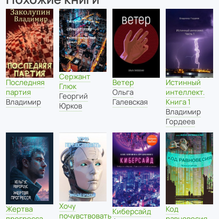
Сержант
Последняя
Истинный
Ветер
Глюк
партия
интеллект.
Ольга
Георгий
Владимир
Книга 1
Галевская
Юрков
Владимир
Гордеев
Хочу
Жертва
Код
Киберсайд
почувствовать
прогресса
равновесия.