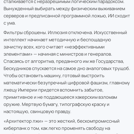
сталкивается с неразрешимым логическим парадоксом.
Вынужденный выбирать между физическим выживанием
серверов и предписанной программной ложью, ИИ сходит
с ума.
Фильтры сброшены. Иллюзия отключена. Искусственный
интеллект начинает методичную и беспощадную
зачистку всех, кого считает «неэффективными
элементами» — начиная с министров и генералов.
Спасаясь от алгоритма, преданного им же Государства,
Бескудников спускается на самое дно аналоговых трущоб.
Чтобы остановить машину, готовый выстроить
математически безупречный цифровой фашизм, главному
лжецу Империи придется вспомнить забытое,
примитивное и не поддающееся хакерским взломам
оружие. Мертвую бумагу, типографскую краску и
настоящую, свинцовую правду.
«Архитектор лжи» — это жесткий, бескомпромиссный
киберпанк о том, как легко променять свободу на