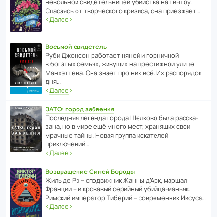
невольной свиде­тель­ницей убийства на тв-шоу.
Спасаясь от твор­че­с­кого кризиса, она приезжает…
‹
Далее
›
Восьмой свидетель
Руби Джонсон рабо­тает няней и горни­чной
в богатых семьях, живущих на прес­ти­жной улице
Манх­эт­тена. Она знает про них всё. Их распо­рядок
дня…
‹
Далее
›
ЗАТО: город забвения
После­дняя легенда города Шелково была расска­
зана, но в мире ещё много мест, хранящих свои
мрачные тайны. Новая группа иска­телей
приключений…
‹
Далее
›
Возвращение Синей Бороды
Жиль де Рэ – спод­ви­жник Жанны д’Арк, маршал
Франции – и кровавый серийный убийца-маньяк.
Римский импе­ратор Тиберий – совре­менник Иисуса…
‹
Далее
›