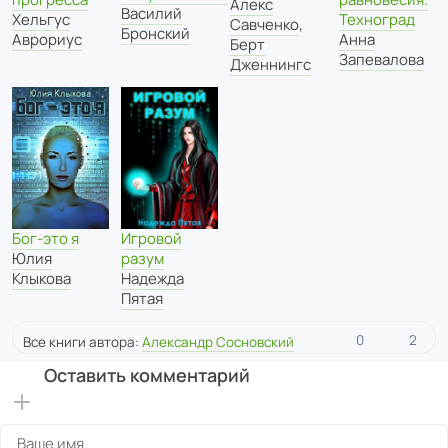
Алекс
Василий
Хельгус
Техноград
Савченко
,
Бронский
Аврориус
Анна
Берт
Запевалова
Дженнингс
Бог-это я
Игровой
Юлия
разум
Клыкова
Надежда
Пятая
0
2
Все книги автора:
Александр Сосновский
Оставить комментарий