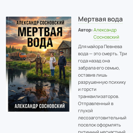
Мертвая вода
Автор:
Александр
Сосновский
Для майора Певнева
вода — это смерть. Три
года назад она
забрала его семью,
оставив лишь
разрушенную психику
и горсти
транквилизаторов.
Отправленный в
глухой
лесозаготовительный
поселок оформлять
рутинный несчастный