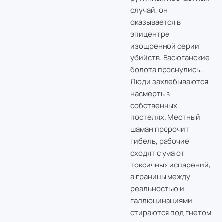
случай, он
оказывается в
эпицентре
изощренной серии
убийств. Васюганские
болота проснулись.
Люди захлебываются
насмерть в
собственных
постелях. Местный
шаман пророчит
гибель, рабочие
сходят с ума от
токсичных испарений,
а границы между
реальностью и
галлюцинациями
стираются под гнетом