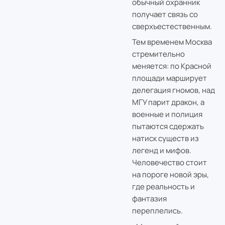
обычный охранник
получает связь со
сверхъестественным.
Тем временем Москва
стремительно
меняется: по Красной
площади марширует
делегация гномов, над
МГУ парит дракон, а
военные и полиция
пытаются сдержать
натиск существ из
легенд и мифов.
Человечество стоит
на пороге новой эры,
где реальность и
фантазия
переплелись.