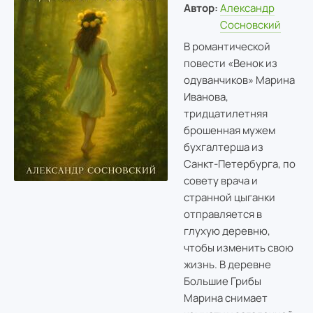
Автор:
Александр
Сосновский
В романтической
повести «Венок из
одуванчиков» Марина
Иванова,
тридцатилетняя
брошенная мужем
бухгалтерша из
Санкт-Петербурга, по
совету врача и
странной цыганки
отправляется в
глухую деревню,
чтобы изменить свою
жизнь. В деревне
Большие Грибы
Марина снимает