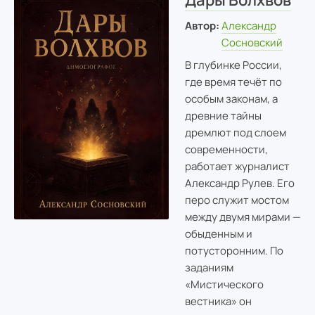
Дары Волхвов
Автор:
Александр
Сосновский
В глубинке России,
где время течёт по
особым законам, а
древние тайны
дремлют под слоем
современности,
работает журналист
Александр Рулев. Его
перо служит мостом
между двумя мирами —
обыденным и
потусторонним. По
заданиям
«Мистического
вестника» он