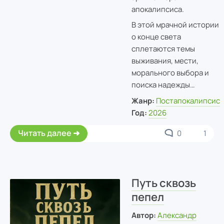
апокалипсиса.
В этой мрачной истории
о конце света
сплетаются темы
выживания, мести,
морального выбора и
поиска надежды…
Жанр:
Постапокалипсис
Год:
2026
Читать далее
0
1
Путь сквозь
пепел
Автор:
Александр