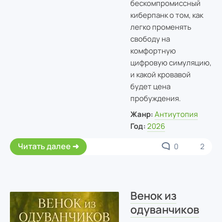
бескомпромиссный
киберпанк о том, как
легко променять
свободу на
комфортную
цифровую симуляцию,
и какой кровавой
будет цена
пробуждения.
Жанр:
Антиутопия
Год:
2026
Читать далее
0
2
Венок из
одуванчиков