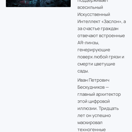
поддерживает
всесильный
Искусственный
Интеллект «Заслон», а
за счастье граждан
отвечают встроенные
AR-линзы,
генерирующие
поверх любой грязи и
смерти цветущие
сады.
Иван Петрович
Бескудников —
главный архитектор
этой цифровой
иллюзии. Тридцать
лет он успешно
маскировал
техногенные