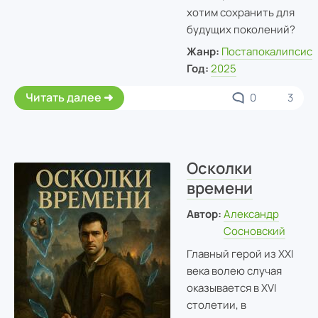
хотим сохранить для
будущих поколений?
Жанр:
Постапокалипсис
Год:
2025
Читать далее
0
3
Осколки
времени
Автор:
Александр
Сосновский
Главный герой из XXI
века волею случая
оказывается в XVI
столетии, в