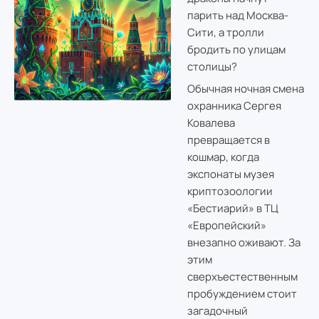
парить над Москва-
Сити, а тролли
бродить по улицам
столицы?
Обычная ночная смена
охранника Сергея
Ковалева
превращается в
кошмар, когда
экспонаты музея
криптозоологии
«Бестиарий» в ТЦ
«Европейский»
внезапно оживают. За
этим
сверхъестественным
пробуждением стоит
загадочный