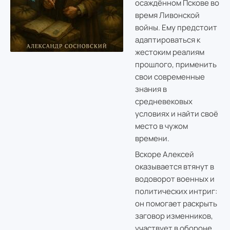
осаждённом Пскове во
время Ливонской
войны. Ему предстоит
адаптироваться к
жестоким реалиям
прошлого, применить
свои современные
знания в
средневековых
условиях и найти своё
место в чужом
времени.
Вскоре Алексей
оказывается втянут в
водоворот военных и
политических интриг:
он помогает раскрыть
заговор изменников,
участвует в обороне