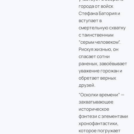
города от войск
Стефана Батория и
вступает в
смертельную схватку
с таинственным
“серым человеком”.
Рискуя жизнью, он
спасает сотни
раненых, завоёвывает
уважение горожан и
обретает верных
друзей.
“Осколки времени” —
захватывающее
историческое
фэнтези с элементами
хронофантастики,
которое погружает