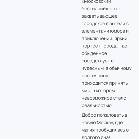
«Московский
бестиарий» – это
захватывающее
городское фэнтези с
элементами юмора и
приключений, яркий
портрет города, где
обыденное
соседствует с
чудесным, а обычному
россиянину
приходится принять
мир, в котором
невозможное стало
реальностью.
Добро пожаловать в
новую Москву, где
магия пробудилась от
долгого сна!