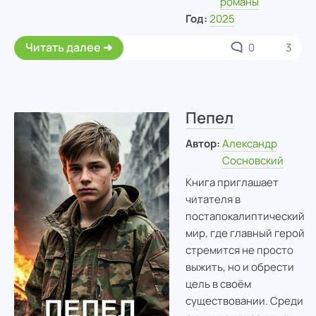
романы
Год:
2025
Читать далее
0
3
Пепел
Автор:
Александр
Сосновский
Книга приглашает
читателя в
постапокалиптический
мир, где главный герой
стремится не просто
выжить, но и обрести
цель в своём
существовании. Среди