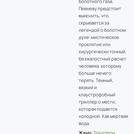
болотного газа.
Певневу предстоит
выяснить, что
скрывается за
легендой о болотном
духе: мистическое
проклятие или
хирургически точный,
безжалостный расчет
человека, которому
больше нечего
терять. Темный,
вязкий и
клаустрофобный
триллер о мести,
которая подается
холодной. Как мертвая
вода.
Жанр:
Триллеры