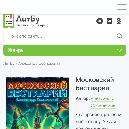
Жанры
ЛитБу
› Александр Сосновский
Московский
бестиарий
Автор:
Александр
Сосновский
Что произойдет, если
мифы оживут? Если
драконы начнут