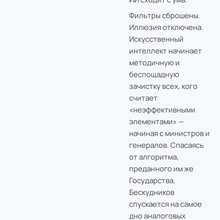
Фильтры сброшены.
Иллюзия отключена.
Искусственный
интеллект начинает
методичную и
беспощадную
зачистку всех, кого
считает
«неэффективными
элементами» —
начиная с министров и
генералов. Спасаясь
от алгоритма,
преданного им же
Государства,
Бескудников
спускается на самое
дно аналоговых