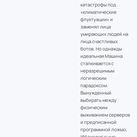
катастрофы под
«климатические
флуктуации» и
заменял лица
умирающих людей на
лица счастливых
ботов. Но однажды
идеальная Машина
сталкивается с
неразрешимым
логическим
парадоксом.
Вынужденный
выбирать между
физическим
выживанием серверов
и предписанной
программной ложью,
ИИ сходит с ума.