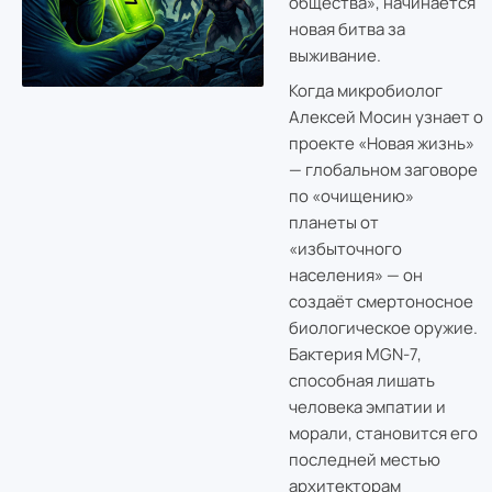
общества», начинается
новая битва за
выживание.
Когда микробиолог
Алексей Мосин узнает о
проекте «Новая жизнь»
— глобальном заговоре
по «очищению»
планеты от
«избыточного
населения» — он
создаёт смертоносное
биологическое оружие.
Бактерия MGN-7,
способная лишать
человека эмпатии и
морали, становится его
последней местью
архитекторам