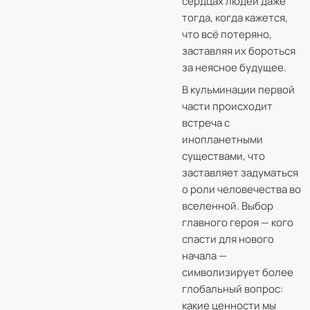
сердцах людей даже
тогда, когда кажется,
что всё потеряно,
заставляя их бороться
за неясное будущее.
В кульминации первой
части происходит
встреча с
инопланетными
существами, что
заставляет задуматься
о роли человечества во
вселенной. Выбор
главного героя — кого
спасти для нового
начала —
символизирует более
глобальный вопрос:
какие ценности мы