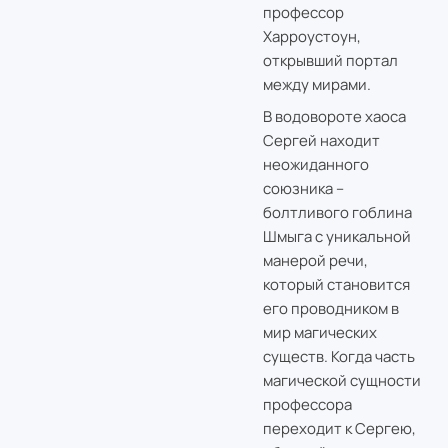
профессор
Харроустоун,
открывший портал
между мирами.
В водовороте хаоса
Сергей находит
неожиданного
союзника –
болтливого гоблина
Шмыга с уникальной
манерой речи,
который становится
его проводником в
мир магических
существ. Когда часть
магической сущности
профессора
переходит к Сергею,