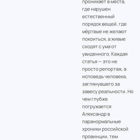
проникает в места,
где нарушен
естественный
порядок вещей, где
мёртвые не желают
покоиться, а живые
сходят с ума от
увиденного. Каждая
статья — это не
просто репортаж, а
исповедь человека,
заглянувшего за
завесу реальности. Но
чем глубже
погружается
Александр в
паранормальные
хроники российской
провинции, тем