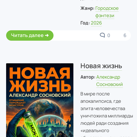
Жанр:
Городское
фэнтези
Год:
2026
Читать далее
0
6
Новая жизнь
Автор:
Александр
Сосновский
В мире после
апокалипсиса, где
элита человечества
уничтожила миллиарды
людей ради создания
«идеального