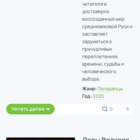
читателя в
достоверно
воссозданный мир
средневековой Руси и
заставляет
задуматься о
причудливых
переплетениях
времени, судьбы и
человеческого
выбора.
Жанр:
Попаданцы
Год:
2025
Читать далее
0
5