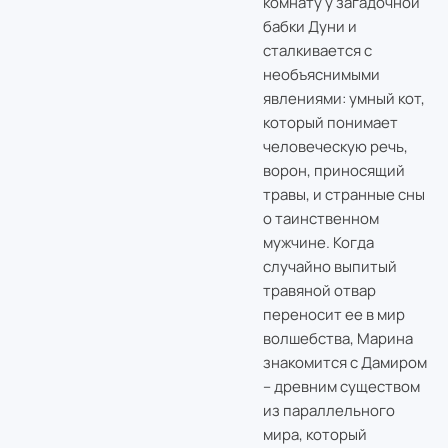
комнату у загадочной
бабки Дуни и
сталкивается с
необъяснимыми
явлениями: умный кот,
который понимает
человеческую речь,
ворон, приносящий
травы, и странные сны
о таинственном
мужчине. Когда
случайно выпитый
травяной отвар
переносит ее в мир
волшебства, Марина
знакомится с Дамиром
– древним существом
из параллельного
мира, который