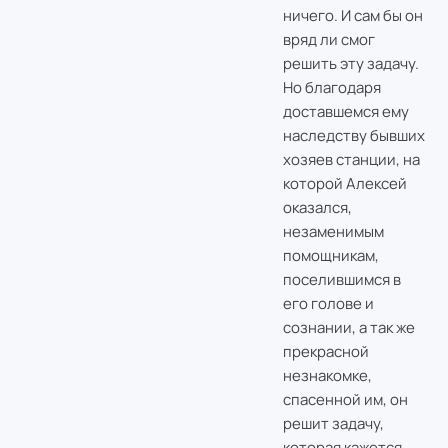
ничего. И сам бы он
вряд ли смог
решить эту задачу.
Но благодаря
доставшемся ему
наследству бывших
хозяев станции, на
которой Алексей
оказался,
незаменимым
помощникам,
поселившимся в
его голове и
сознании, а так же
прекрасной
незнакомке,
спасенной им, он
решит задачу,
которая кажется