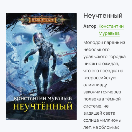
Неучтенный
Автор:
Константин
Муравьев
Молодой парень из
небольшого
уральского городка
никак не ожидал,
что его поездка на
всероссийскую
олимпиаду
закончится через
полвека в тёмной
системе, не
видящей света
солнца миллионы
лет, на обломках