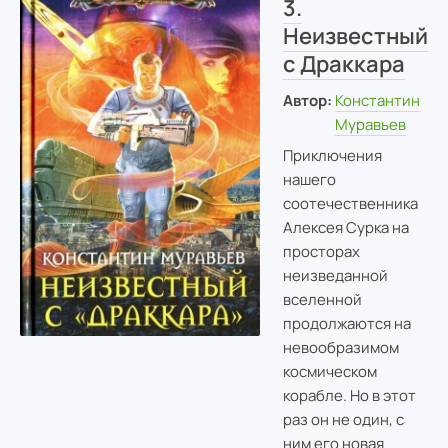
3.
Неизвестный
с Драккара
Автор:
Константин
Муравьев
Приключения
нашего
соотечественника
Алексея Сурка на
просторах
неизведанной
вселенной
продолжаются на
невообразимом
космическом
корабле. Но в этот
раз он не один, с
ним его новая