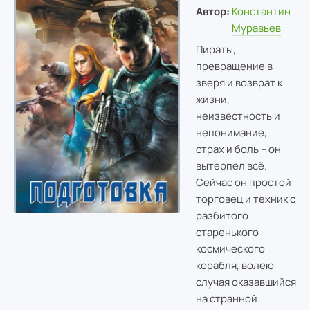
Автор:
Константин
Муравьев
Пираты,
превращение в
зверя и возврат к
жизни,
неизвестность и
непонимание,
страх и боль – он
вытерпел всё.
Сейчас он простой
торговец и техник с
разбитого
старенького
космического
корабля, волею
случая оказавшийся
на странной