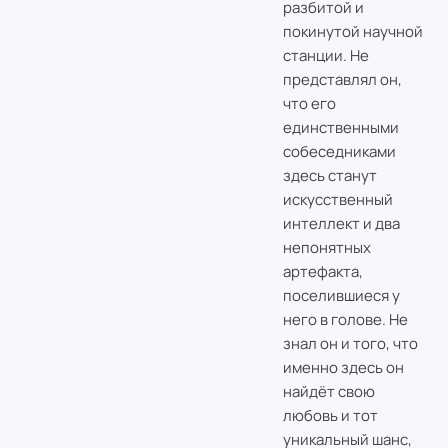
разбитой и
покинутой научной
станции. Не
представлял он,
что его
единственными
собеседниками
здесь станут
искусственный
интеллект и два
непонятных
артефакта,
поселившиеся у
него в голове. Не
знал он и того, что
именно здесь он
найдёт свою
любовь и тот
уникальный шанс,