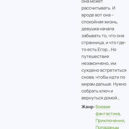
она может
рассчитывать. И
вроде вот она –
спокойная жизнь,
девушка начала
забывать то, что она
странница, и что где-
то есть Егор… Но
путешествие
незакончено, им
суждено встретиться
снова, чтобы идти по
мирам дальше. Нужно
собрать ключ и
вернуться домой…
Жанр:
Боевая
фантастика
,
Приключения
,
Попаданцы