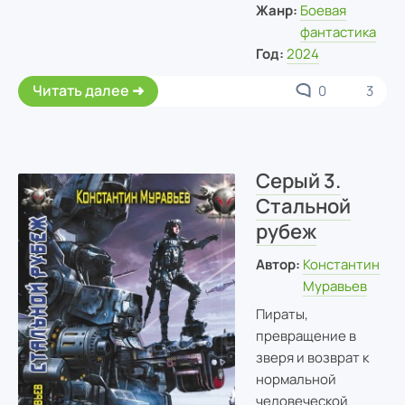
Жанр:
Боевая
фантастика
Год:
2024
Читать далее
0
3
Серый 3.
Стальной
рубеж
Автор:
Константин
Муравьев
Пираты,
превращение в
зверя и возврат к
нормальной
человеческой