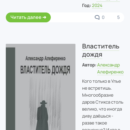
Год:
2024
Читать далее
0
5
Властитель
дождя
Автор:
Александр
Алефиренко
Кого только в Улье
не встретишь.
Многообразие
даров Стикса столь
велико, что иногда
диву даёшься -
разве такое
возможно? И кто в