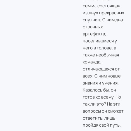
семья, состоящая
из двух прекрасных
спутниц. С ним два
странных
артефакта,
поселившиеся у
него в голове, а
также необычная
команда,
отличающаяся от
всех. С ним новые
знания и умения.
Казалось бы, он
готов ко всему. Но
так ли это? На эти
вопросы он сможет
ответить, лишь
пройдя свой путь.