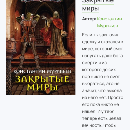
миры
Автор:
Константин
Муравьев
Если ты заключил
сделку и оказался в
мире, который смог
напугать даже бога
смерти и из
которого до сих
пор никто не смог
выбраться, это не
значит, что выхода
из него нет. Просто
его пока никто не
нашёл. И у тебя
теперь есть целая
вечность, чтобы