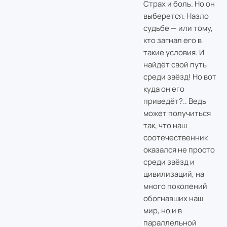
Страх и боль. Но он
выберется. Назло
судьбе — или тому,
кто загнал его в
такие условия. И
найдёт свой путь
среди звёзд! Но вот
куда он его
приведёт?.. Ведь
может получиться
так, что наш
соотечественник
оказался не просто
среди звёзд и
цивилизаций, на
много поколений
обогнавших наш
мир, но и в
параллельной