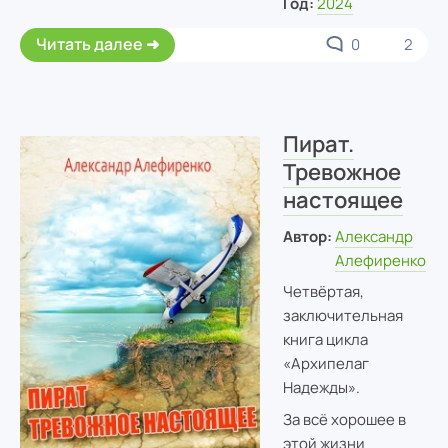
Год:
2024
Читать далее
0
2
Пират.
Тревожное
настоящее
Автор:
Александр
Алефиренко
Четвёртая,
заключительная
книга цикла
«Архипелаг
Надежды».
За всё хорошее в
этой жизни