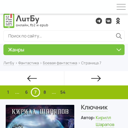
Жанры
ЛитБу
›
Фантастика
›
Боевая фантастика
› Страница 7
1
...
6
7
8
...
54
Ключник
Автор:
Кирилл
Шарапов