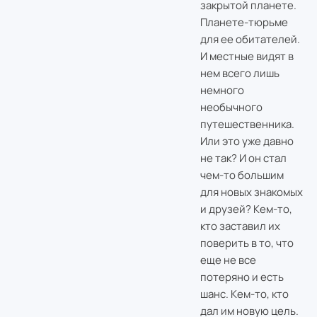
закрытой планете.
Планете-тюрьме
для ее обитателей.
И местные видят в
нем всего лишь
немного
необычного
путешественника.
Или это уже давно
не так? И он стал
чем-то большим
для новых знакомых
и друзей? Кем-то,
кто заставил их
поверить в то, что
еще не все
потеряно и есть
шанс. Кем-то, кто
дал им новую цель.