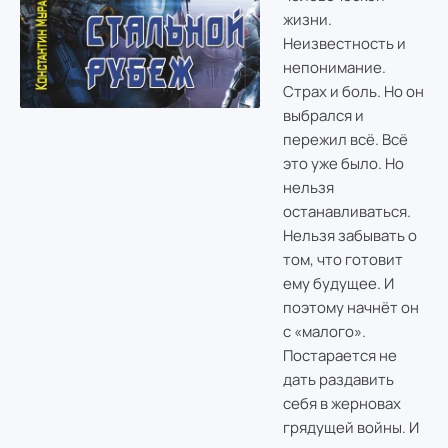
жизни.
Неизвестность и
непонимание.
Страх и боль. Но он
выбрался и
пережил всё. Всё
это уже было. Но
нельзя
останавливаться.
Нельзя забывать о
том, что готовит
ему будущее. И
поэтому начнёт он
с «малого».
Постарается не
дать раздавить
себя в жерновах
грядущей войны. И