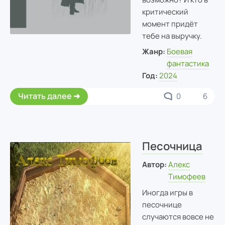
критический
момент придёт
тебе на выручку.
Жанр:
Боевая
фантастика
Год:
2024
Читать далее
0
6
Песочница
Автор:
Алекс
Тимофеев
Иногда игры в
песочнице
случаются вовсе не