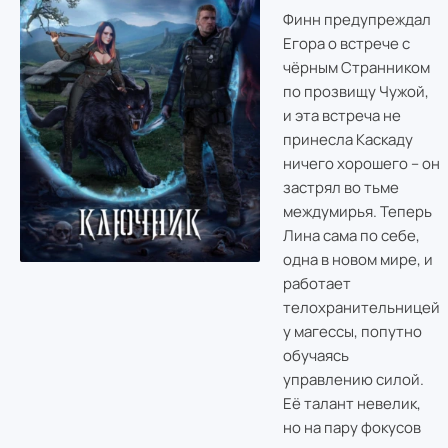
Финн предупреждал
Егора о встрече с
чёрным Странником
по прозвищу Чужой,
и эта встреча не
принесла Каскаду
ничего хорошего – он
застрял во тьме
междумирья. Теперь
Лина сама по себе,
одна в новом мире, и
работает
телохранительницей
у магессы, попутно
обучаясь
управлению силой.
Её талант невелик,
но на пару фокусов