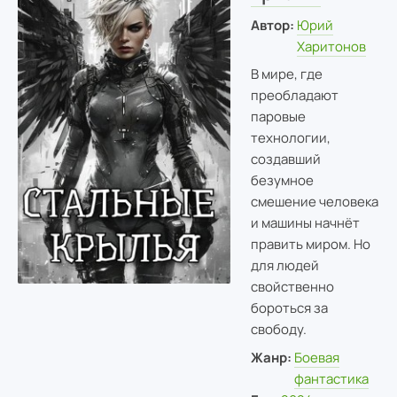
Автор:
Юрий
Харитонов
В мире, где
преобладают
паровые
технологии,
создавший
безумное
смешение человека
и машины начнёт
править миром. Но
для людей
свойственно
бороться за
свободу.
Жанр:
Боевая
фантастика