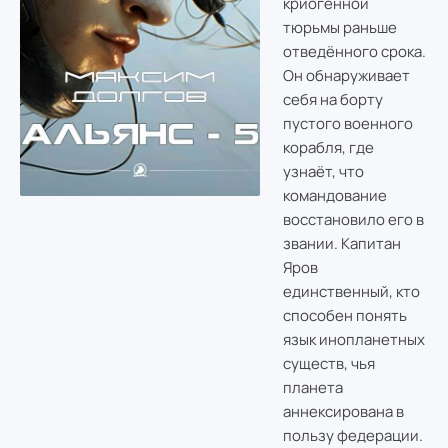
криогенной
тюрьмы раньше
отведённого срока.
Он обнаруживает
себя на борту
пустого военного
корабля, где
узнаёт, что
командование
восстановило его в
звании. Капитан
Яров
единственный, кто
способен понять
язык инопланетных
существ, чья
планета
аннексирована в
пользу федерации.