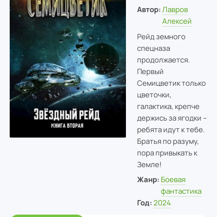
Автор:
Лавров
Алексей
Рейд земного
спецназа
продолжается.
Первый
Семицветик только
цветочки,
галактика, крепче
держись за ягодки –
ребята идут к тебе.
Братья по разуму,
пора привыкать к
Земле!
Жанр:
Боевая
фантастика
Год:
2024