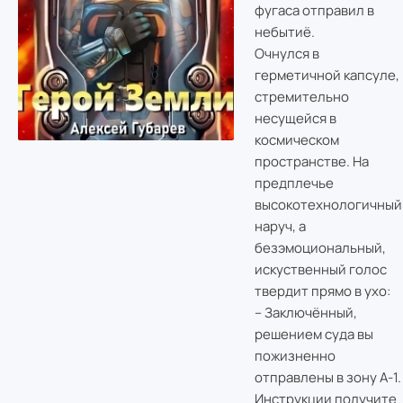
фугаса отправил в
небытиё.
Очнулся в
герметичной капсуле,
стремительно
несущейся в
космическом
пространстве. На
предплечье
высокотехнологичный
наруч, а
безэмоциональный,
искуственный голос
твердит прямо в ухо:
– Заключённый,
решением суда вы
пожизненно
отправлены в зону А-1.
Инструкции получите