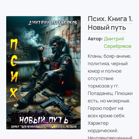
Псих. Книга 1.
Новый путь
Автор:
Дмитрий
Серебряков
Кланы, бояр-аниме,
политика, черный
юмор и полное
отсутствие
тормозов у гг.
Попаданец. Плюшки
есть, но мизерные.
Герою пофиг на
всех кроме себя.
Характер
нордический.
Неуравновешенный