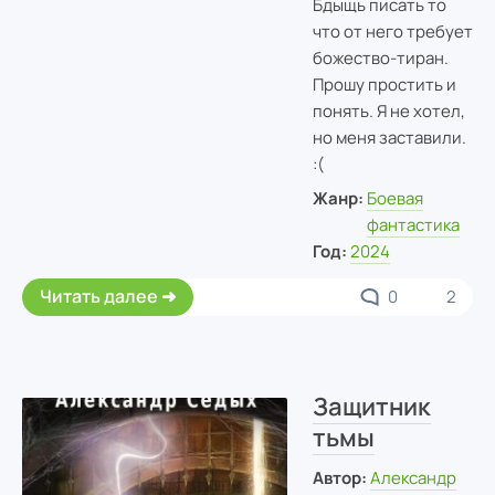
Бдыщь писать то
что от него требует
божество-тиран.
Прошу простить и
понять. Я не хотел,
но меня заставили.
:(
Жанр:
Боевая
фантастика
Год:
2024
Читать далее
0
2
Защитник
тьмы
Автор:
Александр