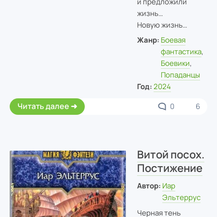
и предложили
жизнь…
Новую жизнь…
Жанр:
Боевая
фантастика
,
Боевики
,
Попаданцы
Год:
2024
Читать далее
0
6
Витой посох.
Постижение
Автор:
Иар
Эльтеррус
Черная тень