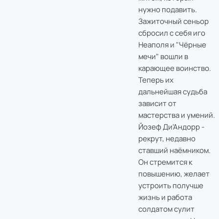
нужно подавить.
Зажиточный сеньор
сбросил с себя иго
Неаполя и "Чёрные
мечи" вошли в
карающее воинство.
Теперь их
дальнейшая судьба
зависит от
мастерства и умений.
Йозеф Ди'Андорр -
рекрут, недавно
ставший наёмником.
Он стремится к
повышению, желает
устроить получше
жизнь и работа
солдатом сулит