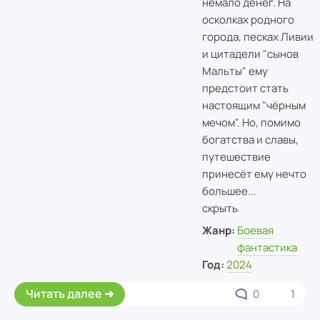
немало денег. На
осколках родного
города, песках Ливии
и цитадели "сынов
Мальты" ему
предстоит стать
настоящим "чёрным
мечом". Но, помимо
богатства и славы,
путешествие
принесёт ему нечто
большее...
скрыть
Жанр:
Боевая
фантастика
Год:
2024
Читать далее
0
1