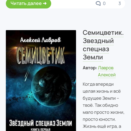
Читать далее
0
3
Семицветик.
Звездный
спецназ
Земли
Автор:
Лавров
Алексей
Когда впереди
целая жизнь и всё
будущее Земли –
твоё. Так обидно
мало просто жизни,
просто юности.
Жизнь ещё игра, а