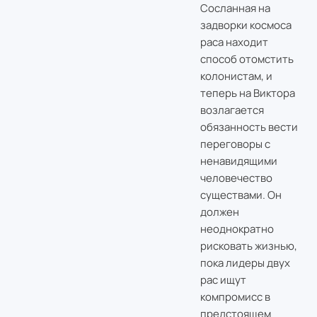
Сосланная на
задворки космоса
раса находит
способ отомстить
колонистам, и
теперь на Виктора
возлагается
обязанность вести
переговоры с
ненавидящими
человечество
существами. Он
должен
неоднократно
рисковать жизнью,
пока лидеры двух
рас ищут
компромисс в
предстоящем