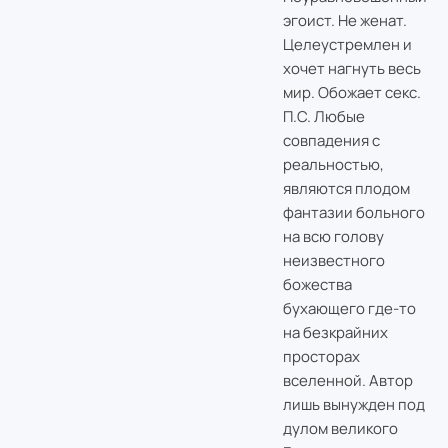
эгоист. Не женат.
Целеустремлен и
хочет нагнуть весь
мир. Обожает секс.
П.С. Любые
совпадения с
реальностью,
являются плодом
фантазии больного
на всю голову
неизвестного
божества
бухающего где-то
на безкрайних
просторах
вселенной. Автор
лишь вынужден под
дулом великого