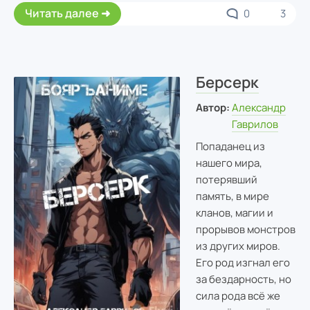
Читать далее
0
3
Берсерк
Автор:
Александр
Гаврилов
Попаданец из
нашего мира,
потерявший
память, в мире
кланов, магии и
прорывов монстров
из других миров.
Его род изгнал его
за бездарность, но
сила рода всё же