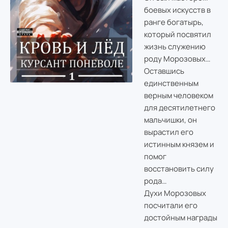
боевых искусств в
ранге богатырь,
который посвятил
жизнь служению
роду Морозовых…
Оставшись
единственным
верным человеком
для десятилетнего
мальчишки, он
вырастил его
истинным князем и
помог
восстановить силу
рода…
Духи Морозовых
посчитали его
достойным награды