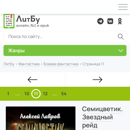
Жанры
ЛитБу
›
Фантастика
›
Боевая фантастика
› Страница 11
1
...
10
11
12
...
54
Семицветик.
Звездный
рейд