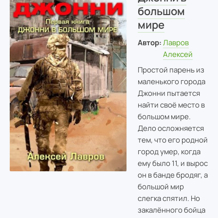
большом
мире
Автор:
Лавров
Алексей
Простой парень из
маленького города
Джонни пытается
найти своё место в
большом мире.
Дело осложняется
тем, что его родной
город умер, когда
ему было 11, и вырос
он в банде бродяг, а
большой мир
слегка спятил. Но
закалённого бойца