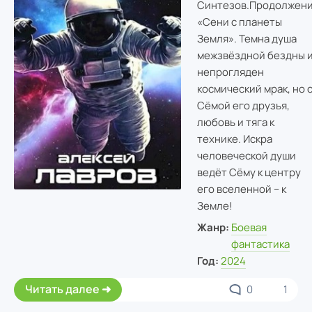
Синтезов.
Продолжен
«Сени с планеты
Земля». Темна душа
межзвёздной бездны 
непрогляден
космический мрак, но 
Сёмой его друзья,
любовь и тяга к
технике. Искра
человеческой души
ведёт Сёму к центру
его вселенной – к
Земле!
Жанр:
Боевая
фантастика
Год:
2024
Читать далее
0
1