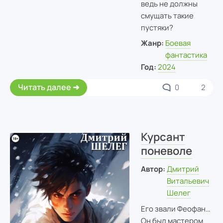
ведь не должны
смущать такие
пустяки?
Жанр:
Боевая
фантастика
Год:
2024
Читать далее
0
2
Курсант
поневоле
Автор:
Дмитрий
Витальевич
Шелег
Его звали Феофан…
Он был мастером