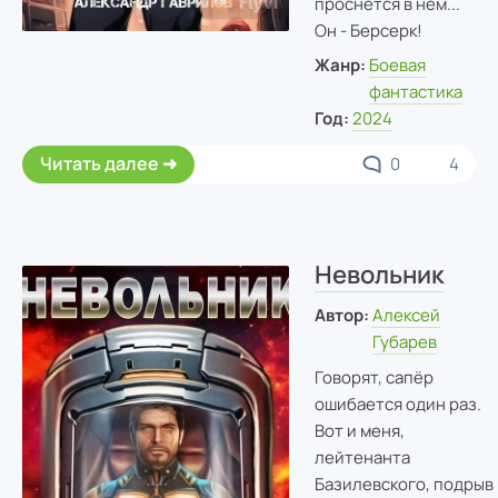
проснётся в нём...
Он - Берсерк!
Жанр:
Боевая
фантастика
Год:
2024
Читать далее
0
4
Невольник
Автор:
Алексей
Губарев
Говорят, сапёр
ошибается один раз.
Вот и меня,
лейтенанта
Базилевского, подрыв