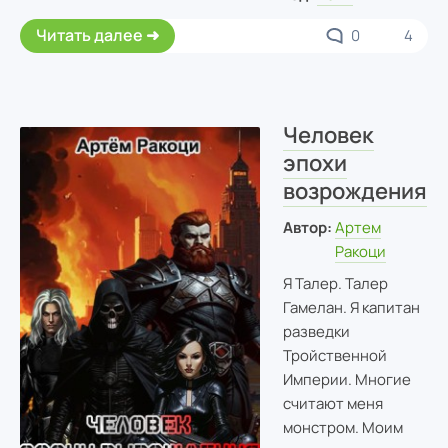
Читать далее
0
4
Человек
эпохи
возрождения
Автор:
Артем
Ракоци
Я Талер. Талер
Гамелан. Я капитан
разведки
Тройственной
Империи. Многие
считают меня
монстром. Моим