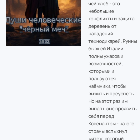
чей хлеб - это
небольшие
конфликты и защита
деревень от
нападений
технодикарей. Руины
бывшей Италии
полны ужасов и
возможностей,
которыми и
пользуются
наёмники, чтобы
выжить и преуспеть.
Но на этот раз им
выпал шанс проявить
себя перед
Ковенантом - на юге
страны вспыхнул
мятеж, который