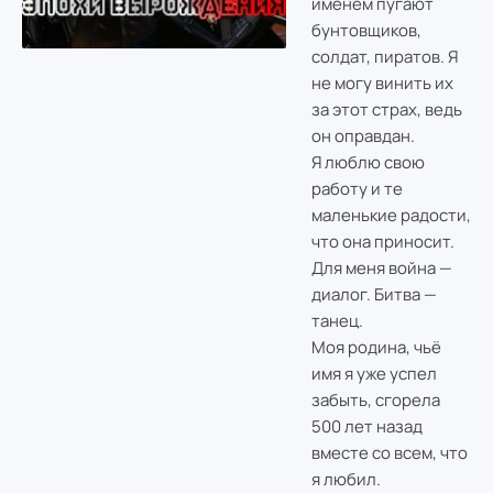
именем пугают
бунтовщиков,
солдат, пиратов. Я
не могу винить их
за этот страх, ведь
он оправдан.
Я люблю свою
работу и те
маленькие радости,
что она приносит.
Для меня война —
диалог. Битва —
танец.
Моя родина, чьё
имя я уже успел
забыть, сгорела
500 лет назад
вместе со всем, что
я любил.