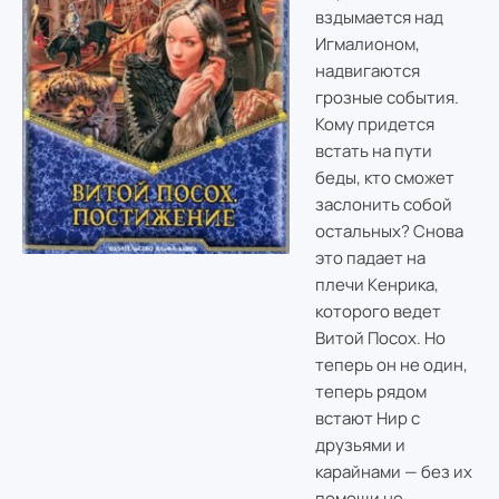
вздымается над
Игмалионом,
надвигаются
грозные события.
Кому придется
встать на пути
беды, кто сможет
заслонить собой
остальных? Снова
это падает на
плечи Кенрика,
которого ведет
Витой Посох. Но
теперь он не один,
теперь рядом
встают Нир с
друзьями и
карайнами — без их
помощи не