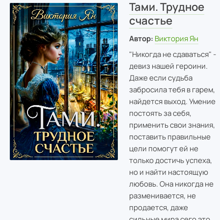
Тами. Трудное
счастье
Автор:
Виктория Ян
"Никогда не сдаваться" -
девиз нашей героини.
Даже если судьба
забросила тебя в гарем,
найдется выход. Умение
постоять за себя,
применить свои знания,
поставить правильные
цели помогут ей не
только достичь успеха,
но и найти настоящую
любовь. Она никогда не
разменивается, не
продается, даже
сильные мира сего это