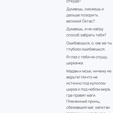
откуда?
Думаешь, сможешь и
дальше позорить
великий Öктас?
Думаешь, я не найду
способ забрать тебя?
Ошибаешься, о, как же ты
глубоко ошибаешься.
Я глаз с тебя не спущу,
циркачка.
Мадам и мсье, ничему не
верьте! Ничто не
истинно под куполом
цирка и под небом мира,
где правят маги.
Плененный принц,
сбежавший маг, капитан