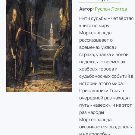
Автор:
Руслан Локтев
Нити судьбы – четвёртая
книга по миру
Мортенвальда
рассказывает о
временах ужаса и
страха, упадка и новой
надежды, о временах
храбрых героев и
судьбоносных событий в
истории этого мира.
Прислужники Тьмы в
очередной раз находят
путь «наверх», и на этот
раз народы
Мортенвальда
оказываются разделены
и не способны