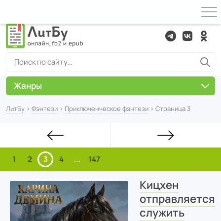
Жанры
ЛитБу
›
Фэнтези
›
Приключенческое фэнтези
› Страница 3
1
2
3
4
...
147
Кицхен
отправляется
служить