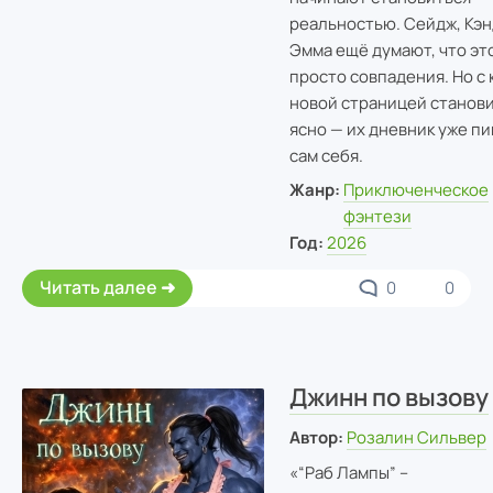
реальностью. Сейдж, Кэн
Эмма ещё думают, что эт
просто совпадения. Но с
новой страницей станов
ясно — их дневник уже п
сам себя.
Жанр:
Приключенческое
фэнтези
Год:
2026
Читать далее
0
0
Джинн по вызову
Автор:
Розалин Сильвер
«“Раб Лампы” –