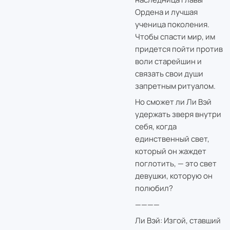
Ордена и лучшая
ученица поколения.
Чтобы спасти мир, им
придется пойти против
воли старейшин и
связать свои души
запретным ритуалом.
Но сможет ли Ли Вэй
удержать зверя внутри
себя, когда
единственный свет,
который он жаждет
поглотить, — это свет
девушки, которую он
полюбил?
————
Ли Вэй: Изгой, ставший