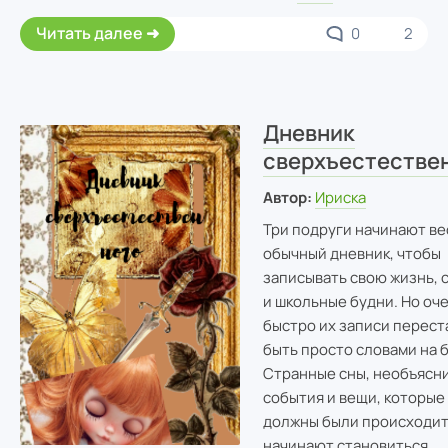
Читать далее
0
2
Дневник
сверхъестестве
Автор:
Ириска
Три подруги начинают ве
обычный дневник, чтобы
записывать свою жизнь, 
и школьные будни. Но оч
быстро их записи перес
быть просто словами на 
Странные сны, необъясн
события и вещи, которые
должны были происходи
начинают становиться