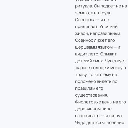
ритуала. Он падает не на
землю, а на грудь
Осенноса — и не
прилипает. Упрямый,
живой, неправильный.
Осеннос лижет его
шершавым языком — и
видит лето. Слышит
детский смех. Чувствует
жаркое солнце и мокрую
траву. То, что ему не
положено видеть по
правилам его
существования.
Фиолетовые вены на его
деревянном лице
вспыхивают — и гаснут.
Чудо длится мгновение.