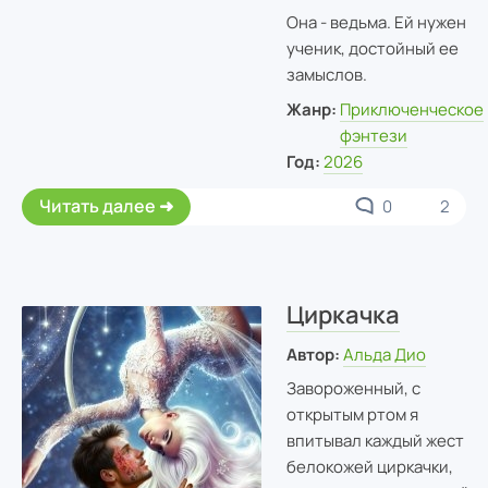
Она - ведьма. Ей нужен
ученик, достойный ее
замыслов.
Жанр:
Приключенческое
фэнтези
Год:
2026
Читать далее
0
2
Циркачка
Автор:
Альда Дио
Завороженный, с
открытым ртом я
впитывал каждый жест
белокожей циркачки,