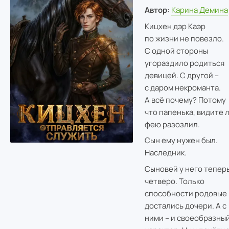
Автор:
Карина Демина
Кицхен дэр Каэр
по жизни не повезло.
С одной стороны
угораздило родиться
девицей. С другой –
с даром некроманта.
А всё почему? Потому
что папенька, видите л
фею разозлил.
Сын ему нужен был.
Наследник.
Сыновей у него тепер
четверо. Только
способности родовые
достались дочери. А с
ними – и своеобразны