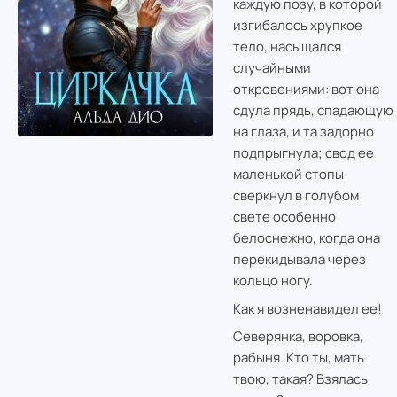
каждую позу, в которой
изгибалось хрупкое
тело, насыщался
случайными
откровениями: вот она
сдула прядь, спадающую
на глаза, и та задорно
подпрыгнула; свод ее
маленькой стопы
сверкнул в голубом
свете особенно
белоснежно, когда она
перекидывала через
кольцо ногу.
Как я возненавидел ее!
Северянка, воровка,
рабыня. Кто ты, мать
твою, такая? Взялась