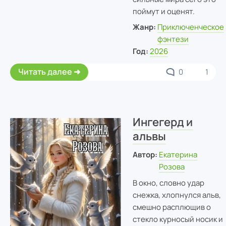
поймут и оценят.
Жанр:
Приключенческое
фэнтези
Год:
2026
Читать далее
0
1
Ингегерд и
альвы
Автор:
Екатерина
Розова
В окно, словно удар
снежка, хлопнулся альв,
смешно расплющив о
стекло курносый носик и