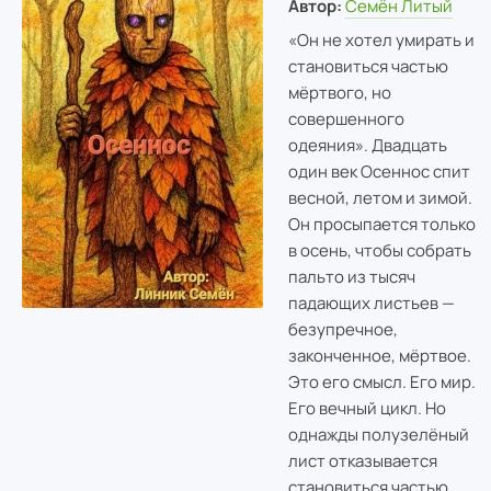
Автор:
Семён Литый
«Он не хотел умирать и
становиться частью
мёртвого, но
совершенного
одеяния». Двадцать
один век Осеннос спит
весной, летом и зимой.
Он просыпается только
в осень, чтобы собрать
пальто из тысяч
падающих листьев —
безупречное,
законченное, мёртвое.
Это его смысл. Его мир.
Его вечный цикл. Но
однажды полузелёный
лист отказывается
становиться частью