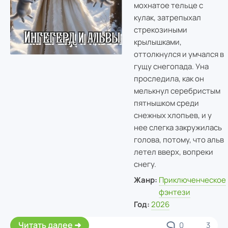
мохнатое тельце с
кулак, затрепыхал
стрекозиными
крылышками,
оттолкнулся и умчался в
гущу снегопада. Уна
проследила, как он
мелькнул серебристым
пятнышком среди
снежных хлопьев, и у
нее слегка закружилась
голова, потому, что альв
летел вверх, вопреки
снегу.
Жанр:
Приключенческое
фэнтези
Год:
2026
Читать далее
0
3