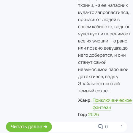
тхэнни, - а ее напарник
куда-то запропастился,
прячась от людей в
своем кабинете, ведь он
чувствует и перенимает
все их эмоции. Но рано
или поздно девушка до
него доберется, и они
станут самой
невыносимой парочкой
детективов, ведь у
Элайлы есть и свой
темный секрет.
Жанр:
Приключенческое
фэнтези
Год:
2026
Читать далее
0
1