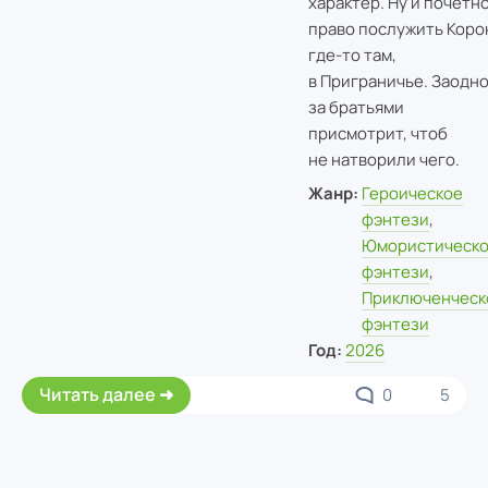
характер. Ну и почётн
право послужить Коро
где-то там,
в Приграничье. Заодн
за братьями
присмотрит, чтоб
не натворили чего.
Жанр:
Героическое
фэнтези
,
Юмористическ
фэнтези
,
Приключенческ
фэнтези
Год:
2026
Читать далее
0
5