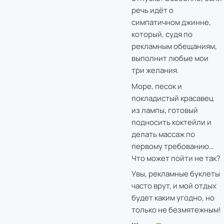
речь идёт о
симпатичном джинне,
который, судя по
рекламным обещаниям,
выполнит любые мои
три желания.
Море, песок и
покладистый красавец
из лампы, готовый
подносить коктейли и
делать массаж по
первому требованию…
Что может пойти не так?
Увы, рекламные буклеты
часто врут, и мой отдых
будет каким угодно, но
только не безмятежным!