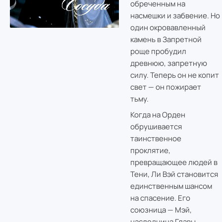
обреченным на
насмешки и забвение. Но
один окровавленный
камень в Запретной
роще пробудил
древнюю, запретную
силу. Теперь он не копит
свет — он пожирает
тьму.
Когда на Орден
обрушивается
таинственное
проклятие,
превращающее людей в
Тени, Ли Вэй становится
единственным шансом
на спасение. Его
союзница — Мэй,
наследница Главы