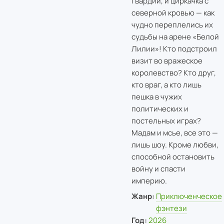
гвардии, и циркачка с
северной кровью — как
чудно переплелись их
судьбы на арене «Белой
Лилии»! Кто подстроил
визит во вражеское
королевство? Кто друг,
кто враг, а кто лишь
пешка в чужих
политических и
постельных играх?
Мадам и мсье, все это —
лишь шоу. Кроме любви,
способной остановить
войну и спасти
империю.
Жанр:
Приключенческое
фэнтези
Год:
2026