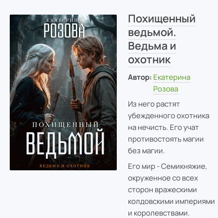
Похищенный
ведьмой.
Ведьма и
охотник
Автор:
Екатерина
Розова
Из него растят
убежденного охотника
на нечисть. Его учат
противостоять магии
без магии.
Его мир - Семикняжие,
окруженное со всех
сторон вражескими
колдовскими империями
и королевствами.