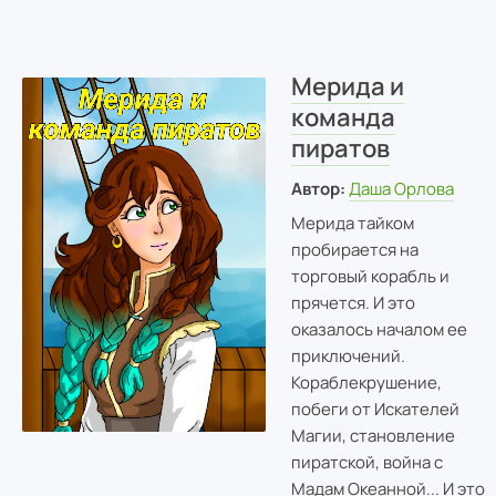
Мерида и
команда
пиратов
Автор:
Даша Орлова
Мерида тайком
пробирается на
торговый корабль и
прячется. И это
оказалось началом ее
приключений.
Кораблекрушение,
побеги от Искателей
Магии, становление
пиратской, война с
Мадам Океанной... И это