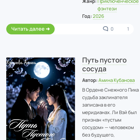
Жанр:
Приключенческое
фэнтези
Год:
2026
Читать далее
0
1
Путь пустого
сосуда
Автор:
Амина Кубанова
В Ордене Снежного Пика
судьба заклинателя
записана в его
меридианах. Ли Вэй был
признан «пустым
сосудом» — человеком
без будущего,