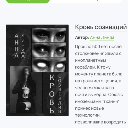
Кровь созвездий
Автор:
Анна Линда
Прошло 500 лет после
столкновения Земли с
инопланетным
кораблем. К тому
моменту планета была
на грани истощения, а
человеческая раса
почти вымерла. Союз с
иноземцами "тхэнни"
принес новые
технологии,
позволившие возродить