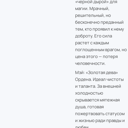
«черной дырой» для
магии. Мрачный,
решительный, но
бесконечно преданный
тем, кто проявил к нему
доброту. Его сила
растет с каждым
поглощенным врагом, но
цена этого — потеря
человечности.
Мэй: «Золотая дева»
Ордена. Идеал чистоты
и таланта. За внешней
холодностью
скрывается мятежная
душа, готовая
пожертвовать статусом
и жизнью ради правды и
любви.