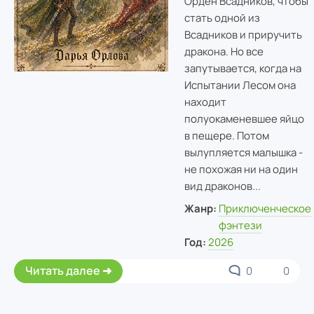
Орден Всадников, чтобы
стать одной из
Всадников и приручить
дракона. Но все
запутывается, когда на
Испытании Лесом она
находит
полуокаменевшее яйцо
в пещере. Потом
вылупляется малышка -
не похожая ни на один
вид драконов...
Жанр:
Приключенческое
фэнтези
Год:
2026
Читать далее
0
0