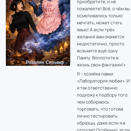
приобретите, и не
пожалеете! Всё, о чём вы
осмеливались только
мечтать, может стать
явью! А если трёх
желаний вам окажется
недостаточно, просто
возьмите ещё одну
Лампу. Воплотите в
жизнь свои фантазии!»
Я – хозяйка лавки
«Лаборатория любви». И
я так ответственно
подхожу к подбору того,
чем собираюсь
торговать, что готова
лично тестировать
образцы, даже если я в
отпуске! Особенно, если