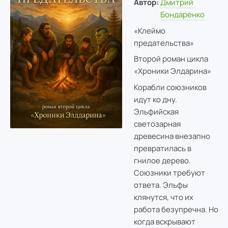
Автор:
Дмитрий
Бондаренко
«Клеймо
предательства»
Второй роман цикла
«Хроники Элдарина»
Корабли союзников
идут ко дну.
Эльфийская
светозарная
древесина внезапно
превратилась в
гнилое дерево.
Союзники требуют
ответа. Эльфы
клянутся, что их
работа безупречна. Но
когда вскрывают