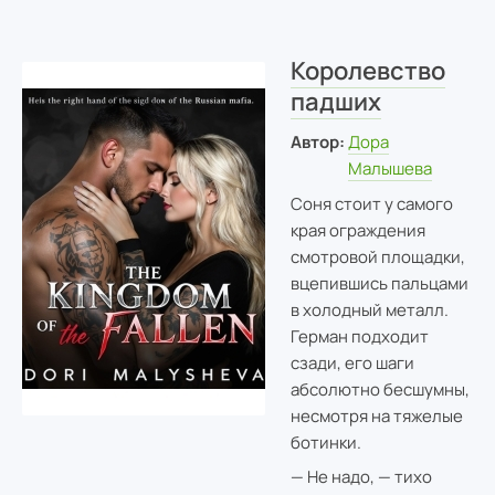
Королевство
падших
Автор:
Дора
Малышева
Соня стоит у самого
края ограждения
смотровой площадки,
вцепившись пальцами
в холодный металл.
Герман подходит
сзади, его шаги
абсолютно бесшумны,
несмотря на тяжелые
ботинки.
— Не надо, — тихо