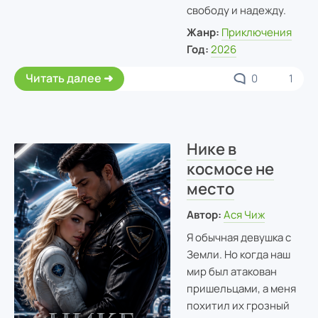
свободу и надежду.
Жанр:
Приключения
Год:
2026
Читать далее
0
1
Нике в
космосе не
место
Автор:
Ася Чиж
Я обычная девушка с
Земли. Но когда наш
мир был атакован
пришельцами, а меня
похитил их грозный