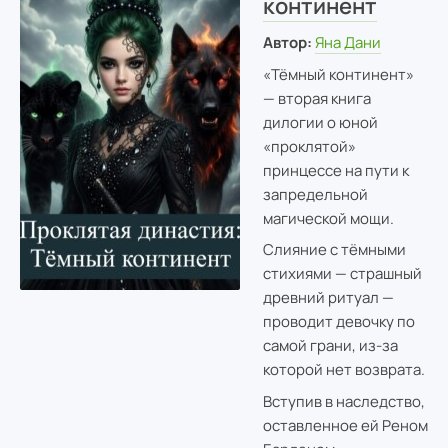
континент
Автор:
Яна Дани
«Тёмный континент»
— вторая книга
дилогии о юной
«проклятой»
принцессе на пути к
запредельной
магической мощи.
Слияние с тёмными
стихиями — страшный
древний ритуал —
проводит девочку по
самой грани, из-за
которой нет возврата.
Вступив в наследство,
оставленное ей Реном