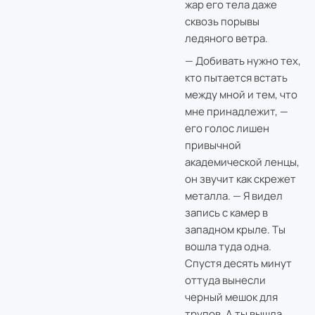
жар его тела даже
сквозь порывы
ледяного ветра.
— Добивать нужно тех,
кто пытается встать
между мной и тем, что
мне принадлежит, —
его голос лишен
привычной
академической ленцы,
он звучит как скрежет
металла. — Я видел
запись с камер в
западном крыле. Ты
вошла туда одна.
Спустя десять минут
оттуда вынесли
черный мешок для
трупов. А ты вышла