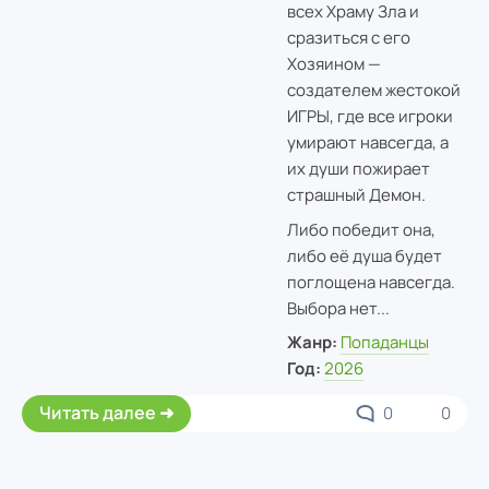
всех Храму Зла и
сразиться с его
Хозяином —
создателем жестокой
ИГРЫ, где все игроки
умирают навсегда, а
их души пожирает
страшный Демон.
Либо победит она,
либо её душа будет
поглощена навсегда.
Выбора нет...
Жанр:
Попаданцы
Год:
2026
Читать далее
0
0