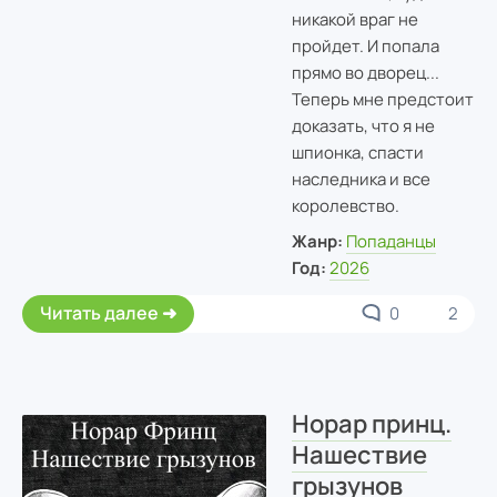
никакой враг не
пройдет. И попала
прямо во дворец...
Теперь мне предстоит
доказать, что я не
шпионка, спасти
наследника и все
королевство.
Жанр:
Попаданцы
Год:
2026
Читать далее
0
2
Норар принц.
Нашествие
грызунов