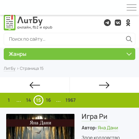
Жанры
ЛитБу
› Страница 15
1
...
14
15
16
...
1967
Игра Ри
Автор:
Яна Дани
Злое колдовство