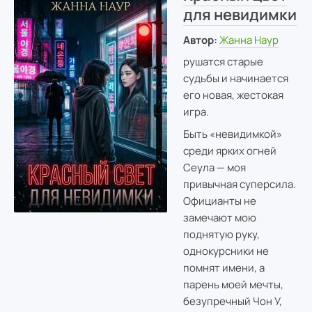
для невидимки
Автор:
Жанна Наур
рушатся старые
судьбы и начинается
его новая, жестокая
игра.
Быть «невидимкой»
среди ярких огней
Сеула — моя
привычная суперсила.
Официанты не
замечают мою
поднятую руку,
однокурсники не
помнят имени, а
парень моей мечты,
безупречный Чон У,