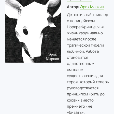
Автор:
Эрик Маркин
Детективный триллер
о полицейском
Нораре Фринце, чья
жизнь кардинально
меняется после
трагической гибели
любимой. Работа
становится
единственным
смыслом
существования для
героя, который теперь
руководствуется
принципом «бить до
крови» вместо
прежнего «не
убивать».