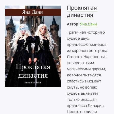
Проклятая
династия
Автор:
Яна Дани
Трагичная история о
судьбе двух
принцесс-близнецов
из королевского рода
Лагаста. Наделенные
невероятными
магическими дарами,
девочки пытаются
спастись в момент
смуты, но волею
судьбы выживает
только младшая
принцесса Динария.
Целью ее жизни