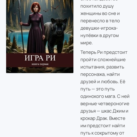
похитило душу
женщины во сне и
перенесло в тело
девушки-игрока-
нулёвки в другом
мире.
Теперь Ри предстоит
пройти сложнейшие
испытания, развить
персонажа, найти
друзей и любовь. Её
путь — это путь
одинокого мага. С ней
верные четвероногие
друзья — шкас Джим и
крокар Драк. Вместе
им предстоит найти
путь к сокрытому от