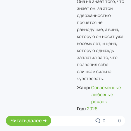
Она не знает того, что
знает он: за этой
сдержанностью
прячется не
равнодушие, а вина,
которую он носит уже
восемь лет, и цена,
которую однажды
заплатил за то, что
позволил себе
слишком сильно
чувствовать.
Жанр:
Современные
любовные
романы
Год:
2026
Читать далее
0
0