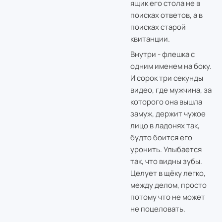
ящик его стола не в
поисках ответов, а в
поисках старой
квитанции.
Внутри - флешка с
одним именем на боку.
И сорок три секунды
видео, где мужчина, за
которого она вышла
замуж, держит чужое
лицо в ладонях так,
будто боится его
уронить. Улыбается
так, что видны зубы.
Целует в щёку легко,
между делом, просто
потому что не может
не поцеловать.