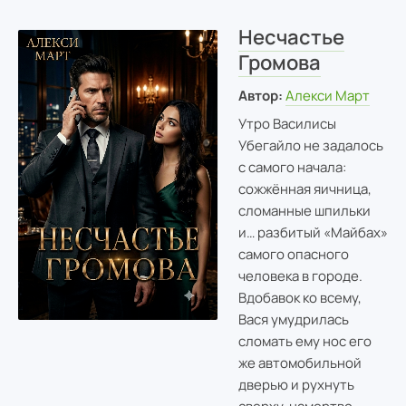
Несчастье
Громова
Автор:
Алекси Март
Утро Василисы
Убегайло не задалось
с самого начала:
сожжённая яичница,
сломанные шпильки
и… разбитый «Майбах»
самого опасного
человека в городе.
Вдобавок ко всему,
Вася умудрилась
сломать ему нос его
же автомобильной
дверью и рухнуть