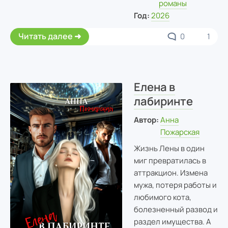
романы
Год:
2026
Читать далее
0
1
Елена в
лабиринте
Автор:
Анна
Пожарская
Жизнь Лены в один
миг превратилась в
аттракцион. Измена
мужа, потеря работы и
любимого кота,
болезненный развод и
раздел имущества. А