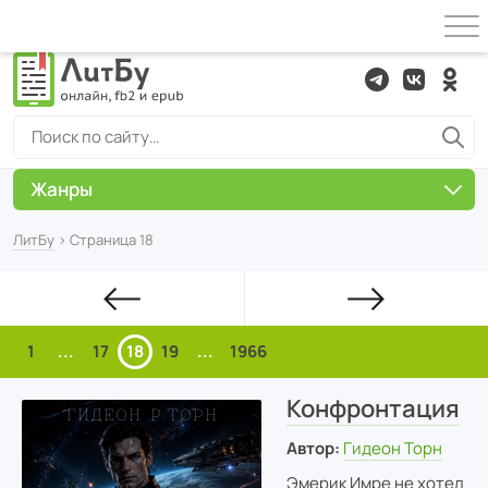
Жанры
ЛитБу
› Страница 18
1
...
17
18
19
...
1966
Конфронтация
Автор:
Гидеон Торн
Эмерик Имре не хотел