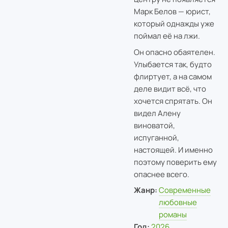
Марк Белов — юрист,
который однажды уже
поймал её на лжи.
Он опасно обаятелен.
Улыбается так, будто
флиртует, а на самом
деле видит всё, что
хочется спрятать. Он
видел Алену
виноватой,
испуганной,
настоящей. И именно
поэтому поверить ему
опаснее всего.
Жанр:
Современные
любовные
романы
Год:
2026