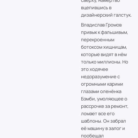
сверху, намертво
вцепившись в
дизайнерский галстук.
Владислав Громов
привык к фальшивым,
перекроенным
ботоксом хищницам,
которые видят в нём
только миллионы. Но
это ходячее
недоразумение с
огромными карими
глазами оленёнка
Бэмби, умоляющее о
рассрочке за ремонт,
ломает все его
шаблоны. Он забрал
её машину в залог и
пообещал