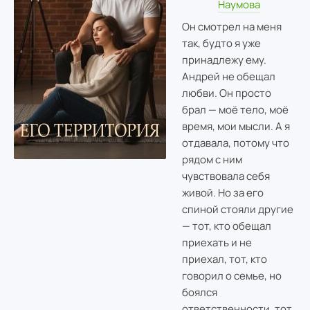
Наумова
Он смотрел на меня
так, будто я уже
принадлежу ему.
Андрей не обещал
любви. Он просто
брал — моё тело, моё
время, мои мысли. А я
отдавала, потому что
рядом с ним
чувствовала себя
живой. Но за его
спиной стояли другие
— тот, кто обещал
приехать и не
приехал, тот, кто
говорил о семье, но
боялся
ответственности, тот,