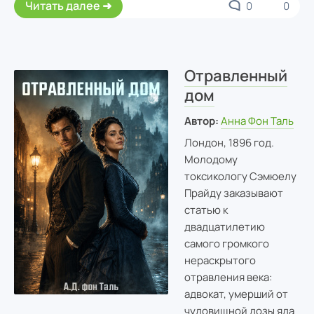
Читать далее
0
0
Отравленный
дом
Автор:
Анна Фон Таль
Лондон, 1896 год.
Молодому
токсикологу Сэмюелу
Прайду заказывают
статью к
двадцатилетию
самого громкого
нераскрытого
отравления века:
адвокат, умерший от
чудовищной дозы яда