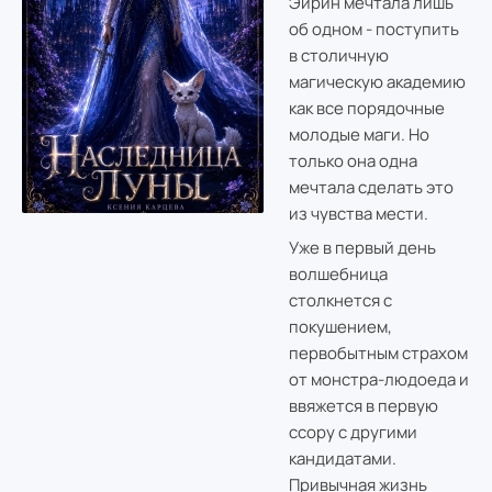
Эйрин мечтала лишь
об одном - поступить
в столичную
магическую академию
как все порядочные
молодые маги. Но
только она одна
мечтала сделать это
из чувства мести.
Уже в первый день
волшебница
столкнется с
покушением,
первобытным страхом
от монстра-людоеда и
ввяжется в первую
ссору с другими
кандидатами.
Привычная жизнь