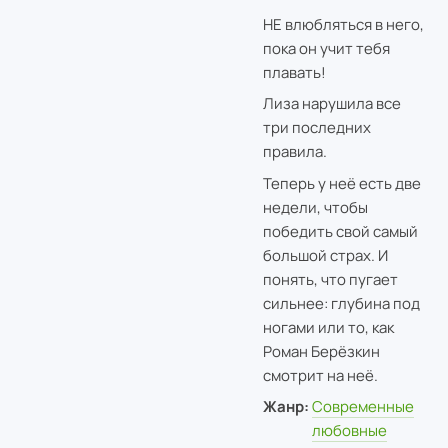
НЕ влюбляться в него,
пока он учит тебя
плавать!
Лиза нарушила все
три последних
правила.
Теперь у неё есть две
недели, чтобы
победить свой самый
большой страх. И
понять, что пугает
сильнее: глубина под
ногами или то, как
Роман Берёзкин
смотрит на неё.
Жанр:
Современные
любовные