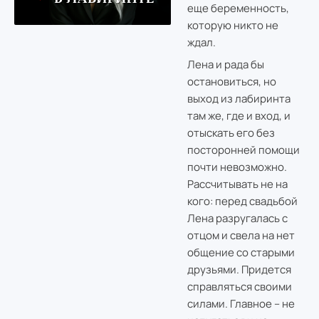
еще беременность,
которую никто не
ждал.
Лена и рада бы
остановиться, но
выход из лабиринта
там же, где и вход, и
отыскать его без
посторонней помощи
почти невозможно.
Рассчитывать не на
кого: перед свадьбой
Лена разругалась с
отцом и свела на нет
общение со старыми
друзьями. Придется
справляться своими
силами. Главное – не