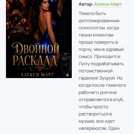
Автор:
Алекси Март
Тяжело быть
дипломированным
психологом, когда
твоим клиентам
проще поверить в
порчу, чем в здравый
смысл. Приходится
Лилу подрабатывать
потомственной
гадалкой Зухрой. Но
когда после тяжелого
рабочего дня она
отправляется в клуб,
чтобы просто
раствориться в
музыке, все идет
наперекосяк. Один