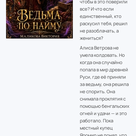
чтобы в это поверили
все? И что если
единственный, кто
раскусил тебя, решил
не разоблачать, а
жениться?
Алиса Ветрова не
умела колдовать. Но
когда она случайно
попала в мир древней
Руси, где её приняли
за ведьму, она решила
не спорить. Она
снимала проклятия с
помощью бенгальских
огней и удачи — и это
работало. Пока
местный купец
Яромир не понял, что