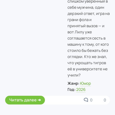
слишком уверенный в
себе мужчина, один
дерзкий ответ, игра на
грани фола и
принятый вызов — и
вот Лилу уже
соглашается сесть в
машину к тому, от кого
стоило бы бежать без
оглядки. Кто же знал,
что укрощать тигров
её в университете не
учили?
Жанр:
Юмор
Год:
2026
Читать далее
0
0