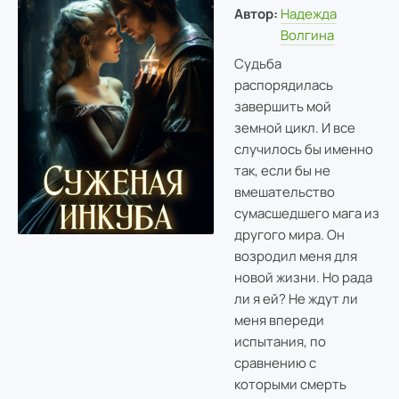
Автор:
Надежда
Волгина
Судьба
распорядилась
завершить мой
земной цикл. И все
случилось бы именно
так, если бы не
вмешательство
сумасшедшего мага из
другого мира. Он
возродил меня для
новой жизни. Но рада
ли я ей? Не ждут ли
меня впереди
испытания, по
сравнению с
которыми смерть