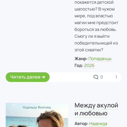
покажется детской
шалостью? В чужом
мире, под властью
магии мне предстоит
бороться за любовь.
Смогу ли я выйти
победительницей из
этой схватки?
Жанр:
Попаданцы
Год:
2026
Читать далее
0
1
Между акулой
и любовью
Автор:
Надежда