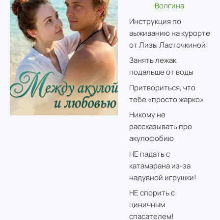
Волгина
Инструкция по
выживанию на курорте
от Лизы Ласточкиной:
Занять лежак
подальше от воды
Притвориться, что
тебе «просто жарко»
Никому не
рассказывать про
акулофобию
НЕ падать с
катамарана из-за
надувной игрушки!
НЕ спорить с
циничным
спасателем!