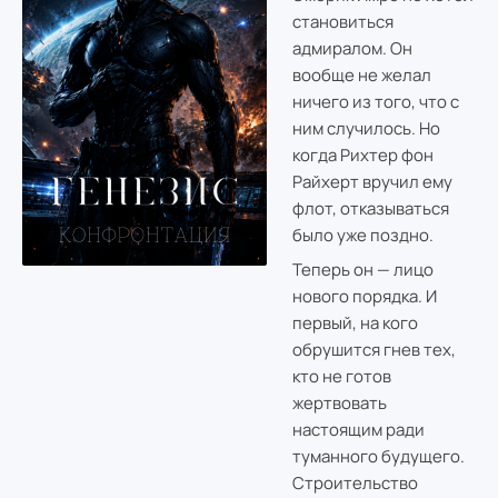
становиться
адмиралом. Он
вообще не желал
ничего из того, что с
ним случилось. Но
когда Рихтер фон
Райхерт вручил ему
флот, отказываться
было уже поздно.
Теперь он — лицо
нового порядка. И
первый, на кого
обрушится гнев тех,
кто не готов
жертвовать
настоящим ради
туманного будущего.
Строительство