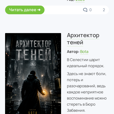
Читать далее
0
2
Архитектор
теней
Автор:
Bota
В Селестии царит
идеальный порядок.
Здесь не знают боли,
потерь и
разочарований, ведь
каждое неприятное
воспоминание можно
стереть в Бюро
Забвения.