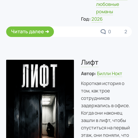
любовные
романы
Год:
2026
Читать далее
0
2
Лифт
Автор:
Билли Нокт
Короткая история о
том, как трое
сотрудников
задержались в офисе.
Когда они наконец
зашли в лифт, чтобы
спуститься на первый
этаж, они поняли, что