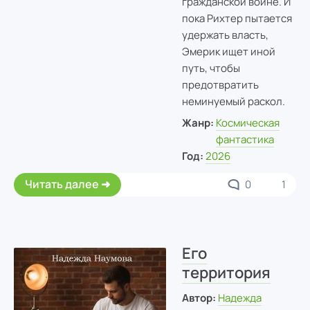
гражданской войне. И
пока Рихтер пытается
удержать власть,
Эмерик ищет иной
путь, чтобы
предотвратить
неминуемый раскол.
Жанр:
Космическая
фантастика
Год:
2026
Читать далее
0
1
Его
территория
Автор:
Надежда