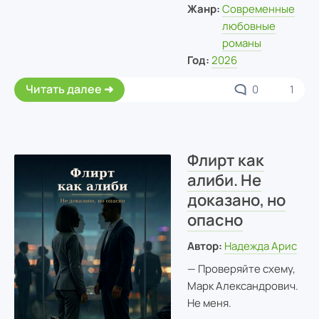
Жанр:
Современные
любовные
романы
Год:
2026
Читать далее
0
1
Флирт как
алиби. Не
доказано, но
опасно
Автор:
Надежда Арис
— Проверяйте схему,
Марк Александрович.
Не меня.