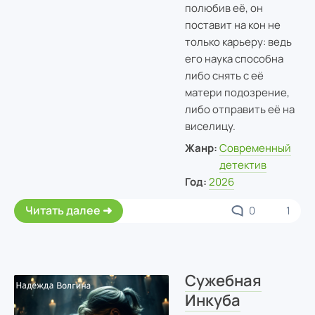
полюбив её, он
поставит на кон не
только карьеру: ведь
его наука способна
либо снять с её
матери подозрение,
либо отправить её на
виселицу.
Жанр:
Современный
детектив
Год:
2026
Читать далее
0
1
Сужебная
Инкуба