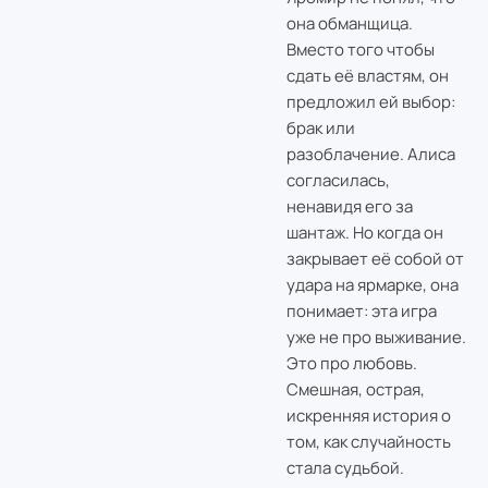
она обманщица.
Вместо того чтобы
сдать её властям, он
предложил ей выбор:
брак или
разоблачение. Алиса
согласилась,
ненавидя его за
шантаж. Но когда он
закрывает её собой от
удара на ярмарке, она
понимает: эта игра
уже не про выживание.
Это про любовь.
Смешная, острая,
искренняя история о
том, как случайность
стала судьбой.