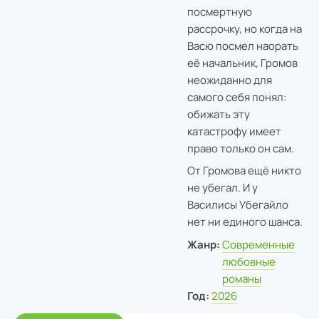
посмертную
рассрочку, но когда на
Васю посмел наорать
её начальник, Громов
неожиданно для
самого себя понял:
обижать эту
катастрофу имеет
право только он сам.
От Громова ещё никто
не убегал. И у
Василисы Убегайло
нет ни единого шанса.
Жанр:
Современные
любовные
романы
Год:
2026