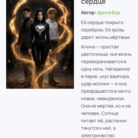
сердце
Автор:
Арина Бор
Её сердце покрыто
серебром. Её кровь
дарит жизнь мёртвым.
Алина — простая
цветочница, чья жизнь
переворачивается в
одну ночь. Нападение
в парке, укус вампира,
удар молнии — и она
превращается в нечто
новое, невиданное.
Она не мертва, но и не
человек. Солнце
питает её, растения
тянутся к ней, а
электричество