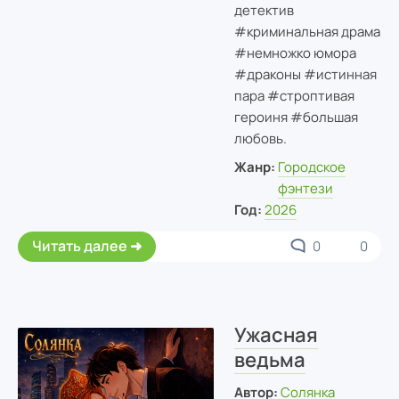
детектив
#криминальная драма
#немножко юмора
#драконы #истинная
пара #строптивая
героиня #большая
любовь.
Жанр:
Городское
фэнтези
Год:
2026
Читать далее
0
0
Ужасная
ведьма
Автор:
Солянка