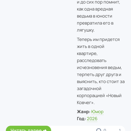
и до сих пор помнит,
как одна вредная
ведьма в юности
превратила его в
лягушку.
Теперь им придется
жить в одной
квартире,
расследовать
исчезновения ведьм,
терпеть друг друга и
выяснить, кто стоит за
загадочной
корпорацией «Новый
Ковчег».
Жанр:
Юмор
Год:
2026
Читать далее
0
1