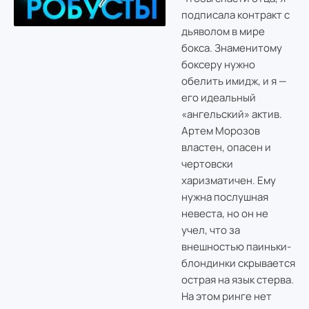
подписала контракт с
дьяволом в мире
бокса. Знаменитому
боксеру нужно
обелить имидж, и я —
его идеальный
«ангельский» актив.
Артем Морозов
властен, опасен и
чертовски
харизматичен. Ему
нужна послушная
невеста, но он не
учел, что за
внешностью паиньки-
блондинки скрывается
острая на язык стерва.
На этом ринге нет