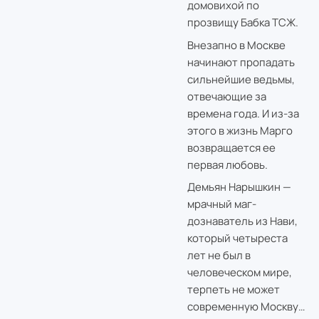
домовихой по
прозвищу Бабка ТСЖ.
Внезапно в Москве
начинают пропадать
сильнейшие ведьмы,
отвечающие за
времена года. И из-за
этого в жизнь Марго
возвращается ее
первая любовь.
Демьян Нарышкин —
мрачный маг-
дознаватель из Нави,
который четыреста
лет не был в
человеческом мире,
терпеть не может
современную Москву…