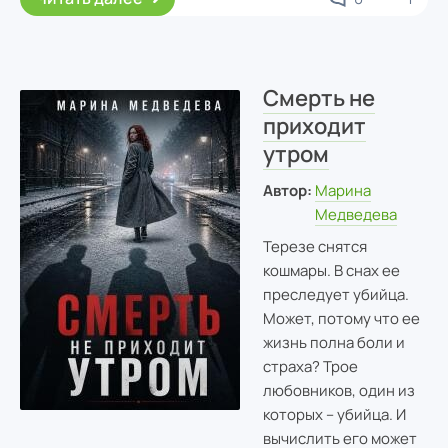
Смерть не
приходит
утром
Автор:
Марина
Медведева
Терезе снятся
кошмары. В снах ее
преследует убийца.
Может, потому что ее
жизнь полна боли и
страха? Трое
любовников, один из
которых – убийца. И
вычислить его может