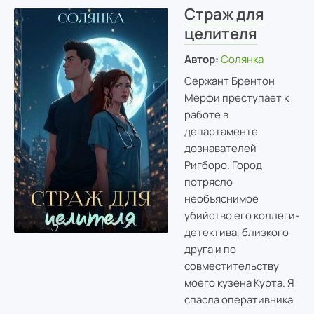
Страж для
целителя
Автор:
Солянка
Сержант Брентон
Мерфи преступает к
работе в
департаменте
дознавателей
Ригборо. Город
потрясло
необъяснимое
убийство его коллеги-
детектива, близкого
друга и по
совместительству
моего кузена Курта. Я
спасла оперативника