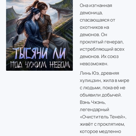
Она изгнанная
демоница,
спасающаяся от
охотников на
демонов. Он
проклятый генерал,
истребляющий всех
демонов. Их союз
невозможен.
Линь Юэ, древняя
хулицзин, жила в мире
с людьми, пока её не
объявили добычей.
Вэнь Чжэнь,
легендарный
«Очиститель Теней»,
живёт с проклятием,
которое медленно