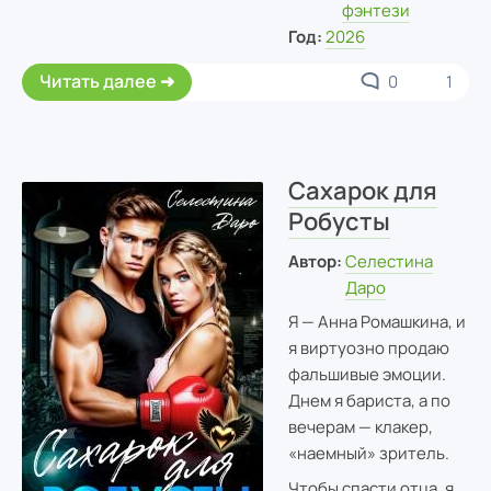
фэнтези
Год:
2026
Читать далее
0
1
Сахарок для
Робусты
Автор:
Селестина
Даро
Я — Анна Ромашкина, и
я виртуозно продаю
фальшивые эмоции.
Днем я бариста, а по
вечерам — клакер,
«наемный» зритель.
Чтобы спасти отца, я