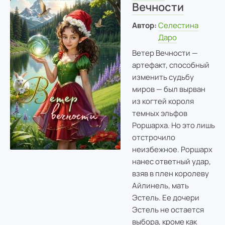
Вечности
Автор:
Селестина
Даро
Ветер Вечности —
артефакт, способный
изменить судьбу
миров — был вырван
из когтей короля
темных эльфов
Роршарха. Но это лишь
отстрочило
неизбежное. Роршарх
нанес ответный удар,
взяв в плен королеву
Айлинель, мать
Эстель. Ее дочери
Эстель не остается
выбора, кроме как