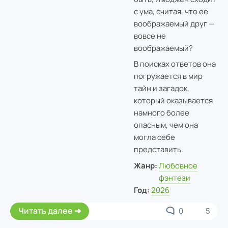
с ума, считая, что ее
воображаемый друг —
вовсе не
воображаемый?
В поисках ответов она
погружается в мир
тайн и загадок,
который оказывается
намного более
опасным, чем она
могла себе
представить.
Жанр:
Любовное
фэнтези
Год:
2026
Читать далее
0
5