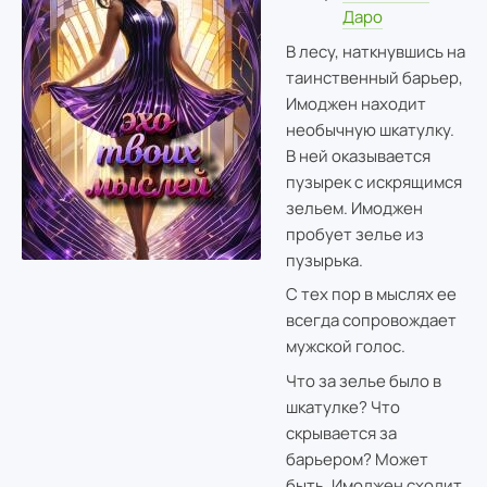
Даро
В лесу, наткнувшись на
таинственный барьер,
Имоджен находит
необычную шкатулку.
В ней оказывается
пузырек с искрящимся
зельем. Имоджен
пробует зелье из
пузырька.
С тех пор в мыслях ее
всегда сопровождает
мужской голос.
Что за зелье было в
шкатулке? Что
скрывается за
барьером? Может
быть, Имоджен сходит