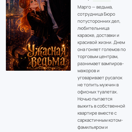
Марго — ведьма,
сотрудница Бюро
потусторонних дел,
любительница
караоке, доставки и
красивой жизни. Днем
она гоняет големов по
торговым центрам,
разнимает вампиров-
мажоров и
уговаривает русалок
не топить мужчин в
офисных туалетах.
Ночью пытается
выжить в собственной
квартире вместе с
саркастичным котом-
фамильяром и