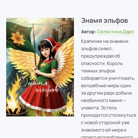
Знамя эльфов
Автор:
Селестина Даро
Крапинки на знамени
эльфов сияют,
предупреждая об
опасности. Король
темных эльфов
собирается уничтожать
волшебные миры один
за другим ради добычи
необычного камня —
унакита. Эстель
приходится столкнуться
с новой стороной уже
знакомого ей мира и
своего возлюбленного