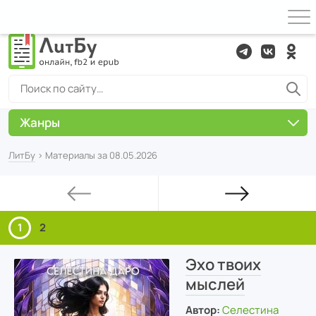
Жанры
ЛитБу
› Материалы за 08.05.2026
1
2
Эхо твоих
мыслей
Автор:
Селестина