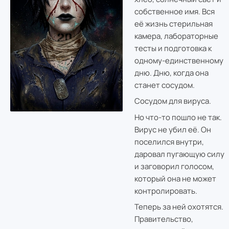
собственное имя. Вся
её жизнь стерильная
камера, лабораторные
тесты и подготовка к
одному-единственному
дню. Дню, когда она
станет сосудом.
Сосудом для вируса.
Но что-то пошло не так.
Вирус не убил её. Он
поселился внутри,
даровал пугающую силу
и заговорил голосом,
который она не может
контролировать.
Теперь за ней охотятся.
Правительство,